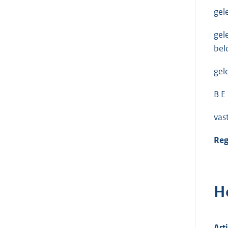
gel
gel
bel
gel
B E 
vast
Reg
H
Art