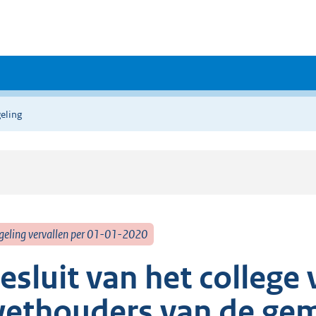
eling
geling vervallen per 01-01-2020
esluit van het colleg
ethouders van de ge