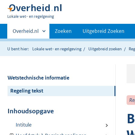
U
Lokale wet- en regelgeving
bent
Primaire
hier:
Andere
Overheid.nl
Zoeken
Uitgebreid Zoeken
sites
navigatie
binnen
U bent hier:
Lokale wet- en regelgeving
Uitgebreid zoeken
Reg
Wetstechnische informatie
Regeling tekst
Re
Inhoudsopgave
B
Intitule
w