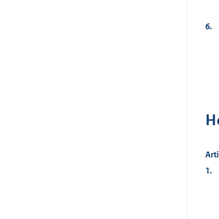
6.
H
Art
1.