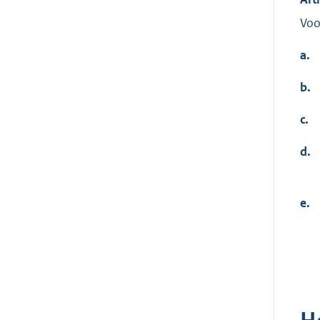
Voo
a.
b.
c.
d.
e.