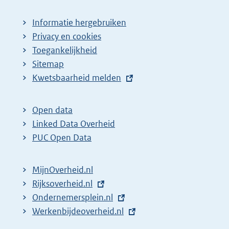
Informatie hergebruiken
Privacy en cookies
Toegankelijkheid
Sitemap
E
Kwetsbaarheid melden
x
t
Open data
e
Linked Data Overheid
r
PUC Open Data
n
e
MijnOverheid.nl
l
E
Rijksoverheid.nl
i
x
E
Ondernemersplein.nl
n
t
x
E
Werkenbijdeoverheid.nl
k
e
t
x