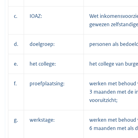
c.
IOAZ:
Wet inkomensvoorzie
gewezen zelfstandig
d.
doelgroep:
personen als bedoeld 
e.
het college:
het college van bur
f.
proefplaatsing:
werken met behoud v
3 maanden met de int
vooruitzicht;
g.
werkstage:
werken met behoud v
6 maanden met als d