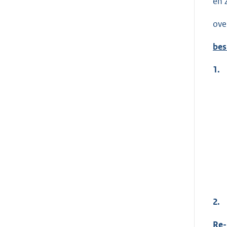
en 
ove
bes
1.
2.
Re-