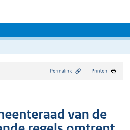
Permalink
Printen
meenteraad van de
nde regels omtrent