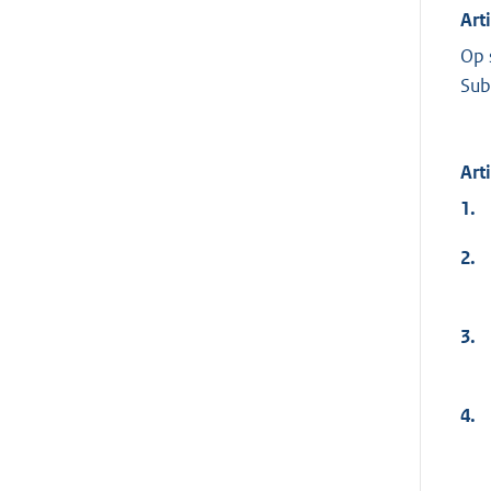
Art
Op 
Sub
Art
1.
2.
3.
4.