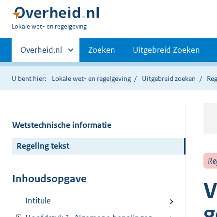
U
Lokale wet- en regelgeving
bent
Primaire
hier:
Andere
Overheid.nl
Zoeken
Uitgebreid Zoeken
sites
navigatie
binnen
U bent hier:
Lokale wet- en regelgeving
Uitgebreid zoeken
Reg
Wetstechnische informatie
Regeling tekst
Re
Inhoudsopgave
V
Intitule
g