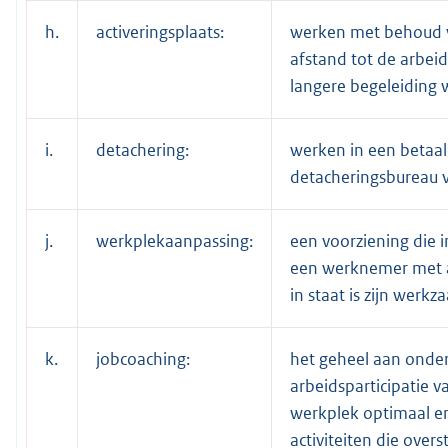
h.
activeringsplaats:
werken met behoud va
afstand tot de arbei
langere begeleiding w
i.
detachering:
werken in een betaald
detacheringsbureau v
j.
werkplekaanpassing:
een voorziening die
een werknemer met 
in staat is zijn werk
k.
jobcoaching:
het geheel aan onder
arbeidsparticipatie 
werkplek optimaal e
activiteiten die overs