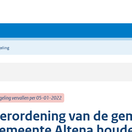
eling
geling vervallen per 05-01-2022
erordening van de ge
emeente Altena houde