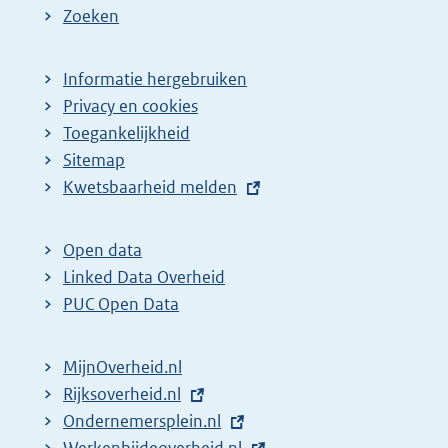
Zoeken
Informatie hergebruiken
Privacy en cookies
Toegankelijkheid
Sitemap
E
Kwetsbaarheid melden
x
t
Open data
e
Linked Data Overheid
r
PUC Open Data
n
e
MijnOverheid.nl
l
E
Rijksoverheid.nl
i
x
E
Ondernemersplein.nl
n
t
x
E
Werkenbijdeoverheid.nl