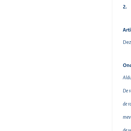
2.
Arti
Dez
Ond
Aldu
De 
de r
mev
de v