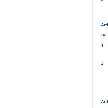
Art
De 
1.
2.
Art