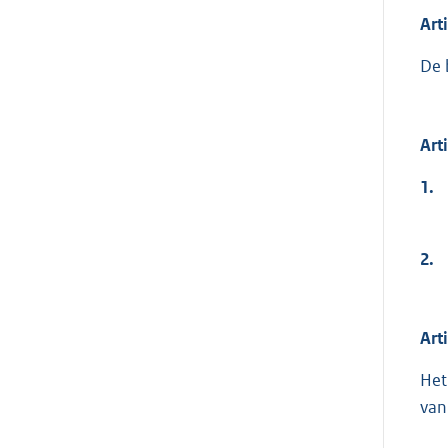
Art
De 
Art
1.
2.
Art
Het
van