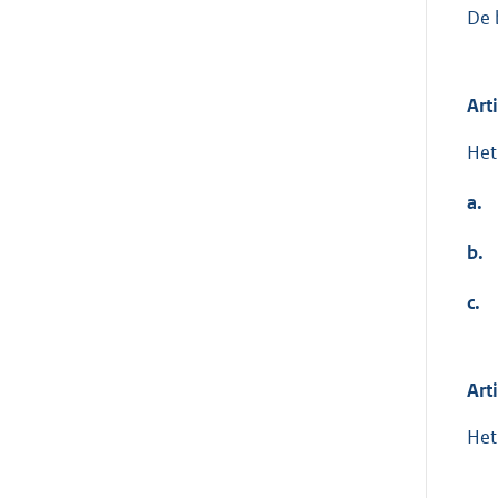
De 
Art
Het
a.
b.
c.
Art
Het