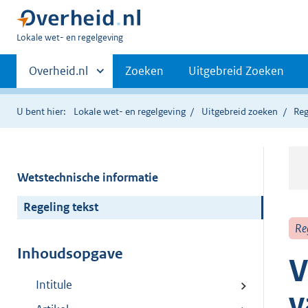
U
Lokale wet- en regelgeving
bent
Primaire
hier:
Andere
Overheid.nl
Zoeken
Uitgebreid Zoeken
sites
navigatie
binnen
U bent hier:
Lokale wet- en regelgeving
Uitgebreid zoeken
Reg
Wetstechnische informatie
Regeling tekst
Re
Inhoudsopgave
V
Intitule
v