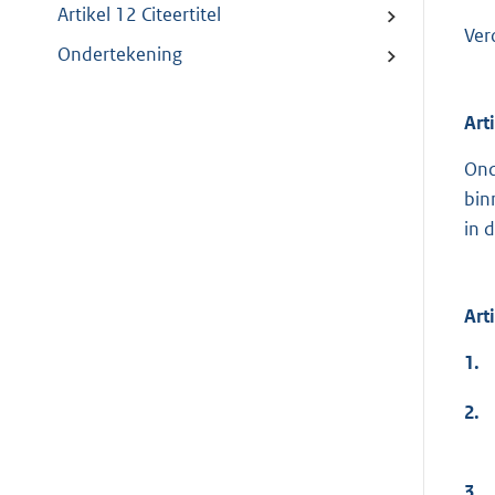
Artikel 12 Citeertitel
Ver
Ondertekening
Art
Ond
bin
in 
Art
1.
2.
3.