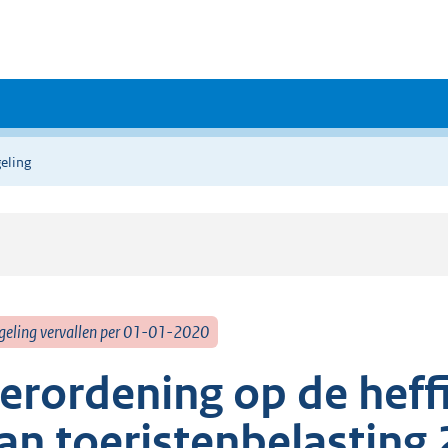
eling
geling vervallen per 01-01-2020
erordening op de heff
an toeristenbelasting