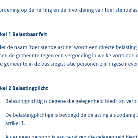
ordening op de heffing en de invordering van toeristenbela
ikel 1 Belastbaar feit
er de naam ‘toeristenbelasting’ wordt een directe belastin
nen de gemeente tegen een vergoeding in welke vorm dan oo
de gemeente in de basisregistratie personen zijn ingeschreve
ikel 2 Belastingplicht
Belastingplichtig is degene die gelegenheid biedt tot verblij
De belastingplichtige is bevoegd de belasting als zodanig 
artikel 1.
Als er geen persoon is aan te wijzen die gelegenheid biedt t