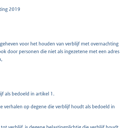
sting 2019
g geheven voor het houden van verblijf met overnachting
k door personen die niet als ingezetene met een adres
n,
f als bedoeld in artikel 1.
te verhalen op degene die verblijf houdt als bedoeld in
ot verblijf, is degene belastingplichtig die verblijf houdt