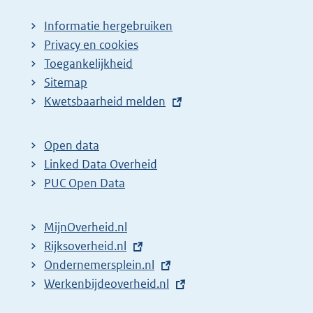
Informatie hergebruiken
Privacy en cookies
Toegankelijkheid
Sitemap
E
Kwetsbaarheid melden
x
t
Open data
e
Linked Data Overheid
r
PUC Open Data
n
e
MijnOverheid.nl
l
E
Rijksoverheid.nl
i
x
E
Ondernemersplein.nl
n
t
x
E
Werkenbijdeoverheid.nl
k
e
t
x
: