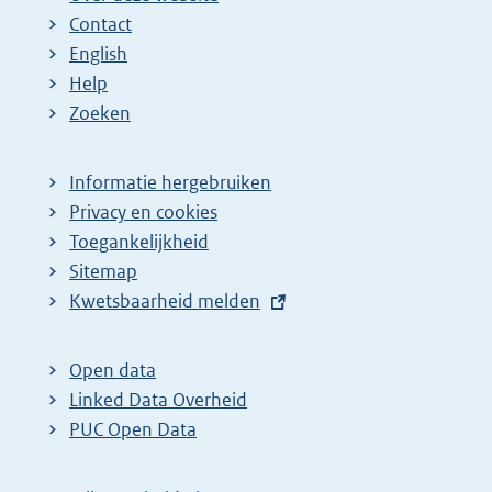
Contact
English
Help
Zoeken
Informatie hergebruiken
Privacy en cookies
Toegankelijkheid
Sitemap
E
Kwetsbaarheid melden
x
t
Open data
e
Linked Data Overheid
r
PUC Open Data
n
e