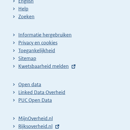
English
Help
Zoeken
Informatie hergebruiken
Privacy en cookies
Toegankelijkheid
Sitemap
E
Kwetsbaarheid melden
x
t
Open data
e
Linked Data Overheid
r
PUC Open Data
n
e
MijnOverheid.nl
l
E
Rijksoverheid.nl
i