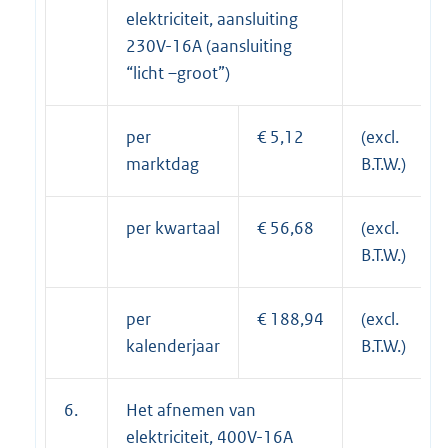
elektriciteit, aansluiting
230V-16A (aansluiting
“licht –groot”)
per
€ 5,12
(excl.
marktdag
B.T.W.)
per kwartaal
€ 56,68
(excl.
B.T.W.)
per
€ 188,94
(excl.
kalenderjaar
B.T.W.)
6.
Het afnemen van
elektriciteit, 400V-16A