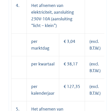
4.
Het afnemen van
elektriciteit, aansluiting
230V-10A (aansluiting
“licht – klein”)
per
€ 3,04
(excl.
marktdag
B.T.W.)
per kwartaal
€ 38,17
(excl.
B.T.W.)
per
€ 127,35
(excl.
kalenderjaar
B.T.W.)
5.
Het afnemen van