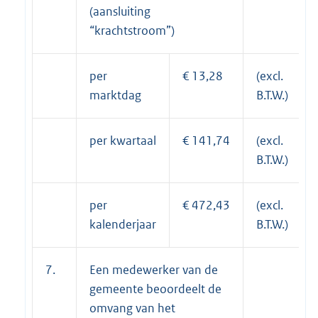
(aansluiting
“krachtstroom”)
per
€ 13,28
(excl.
marktdag
B.T.W.)
per kwartaal
€ 141,74
(excl.
B.T.W.)
per
€ 472,43
(excl.
kalenderjaar
B.T.W.)
7.
Een medewerker van de
gemeente beoordeelt de
omvang van het