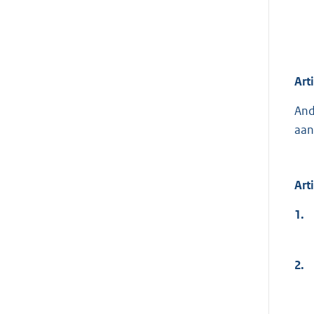
Art
And
aan
Art
1.
2.