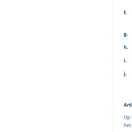
f.
g.
h.
i.
j.
Art
Op 
het