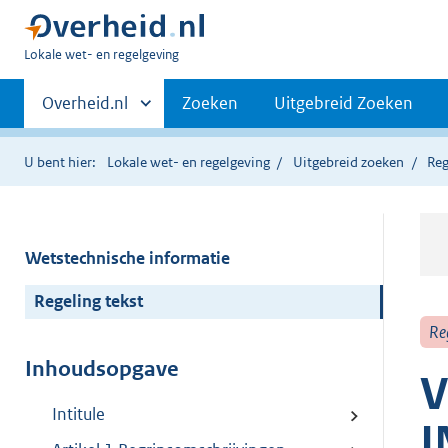
U
Lokale wet- en regelgeving
bent
Primaire
hier:
Andere
Overheid.nl
Zoeken
Uitgebreid Zoeken
sites
navigatie
binnen
U bent hier:
Lokale wet- en regelgeving
Uitgebreid zoeken
Reg
Wetstechnische informatie
Regeling tekst
Re
Inhoudsopgave
V
Intitule
I