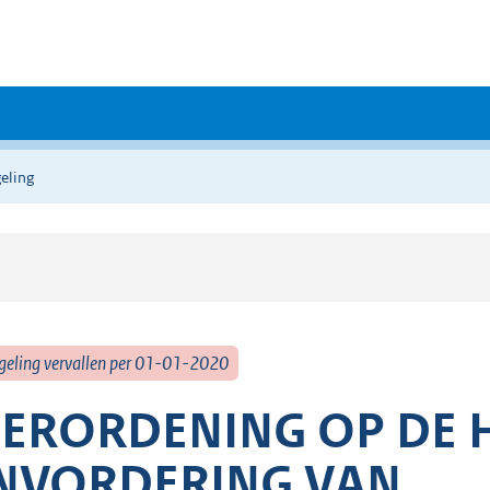
eling
geling vervallen per 01-01-2020
ERORDENING OP DE H
NVORDERING VAN