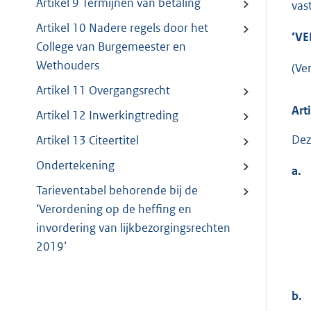
Artikel 9 Termijnen van betaling
vast
Artikel 10 Nadere regels door het
‘VE
College van Burgemeester en
Wethouders
(Ve
Artikel 11 Overgangsrecht
Art
Artikel 12 Inwerkingtreding
Dez
Artikel 13 Citeertitel
Ondertekening
a.
Tarieventabel behorende bij de
‘Verordening op de heffing en
invordering van lijkbezorgingsrechten
2019’
b.