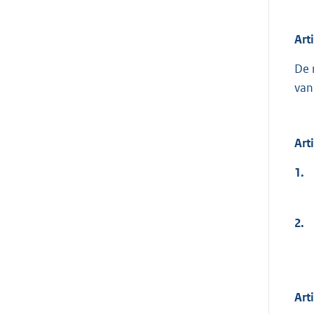
Art
De 
van
Art
1.
2.
Art