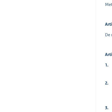
Met
Art
De 
Art
1.
2.
3.