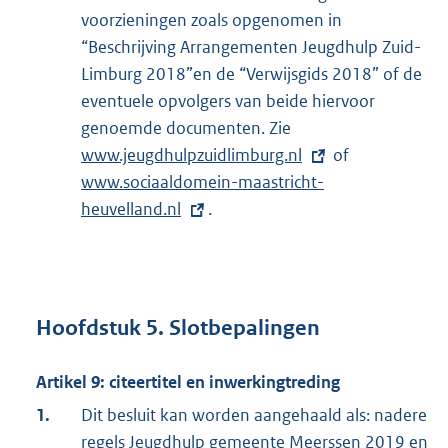
voorzieningen zoals opgenomen in
“Beschrijving Arrangementen Jeugdhulp Zuid-
Limburg 2018”en de “Verwijsgids 2018” of de
eventuele opvolgers van beide hiervoor
genoemde documenten. Zie
E
www.jeugdhulpzuidlimburg.nl
x
of
E
www.sociaaldomein-maastricht-
t
x
heuvelland.nl
.
e
t
r
e
n
r
e
n
l
e
Hoofdstuk 5. Slotbepalingen
i
l
n
i
Artikel 9: citeertitel en inwerkingtreding
k
n
1.
Dit besluit kan worden aangehaald als: nadere
:
k
regels Jeugdhulp gemeente Meerssen 2019 en