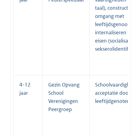
taal), constructiev
omgang met
leeftijdsgenootjes
internaliseren van
eisen (socialisatie)
sekserolidentificat
4-12
Gezin Opvang
Schoolvaardighed
jaar
School
acceptatie door
Verenigingen
leeftijdgenoten
Peergroep