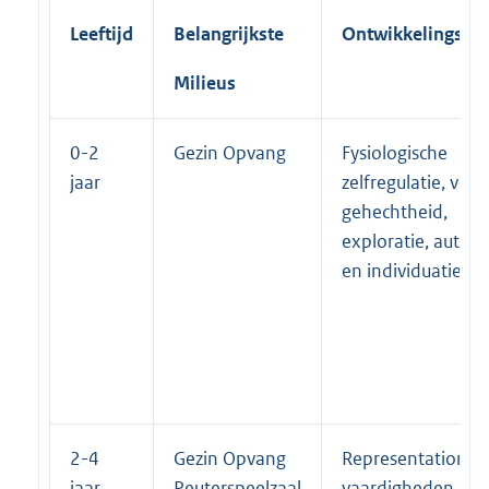
Leeftijd
Belangrijkste
Ontwikkelingsop
Milieus
0-2
Gezin Opvang
Fysiologische
jaar
zelfregulatie, veili
gehechtheid,
exploratie, auton
en individuatie
2-4
Gezin Opvang
Representationel
jaar
Peuterspeelzaal
vaardigheden (zoa