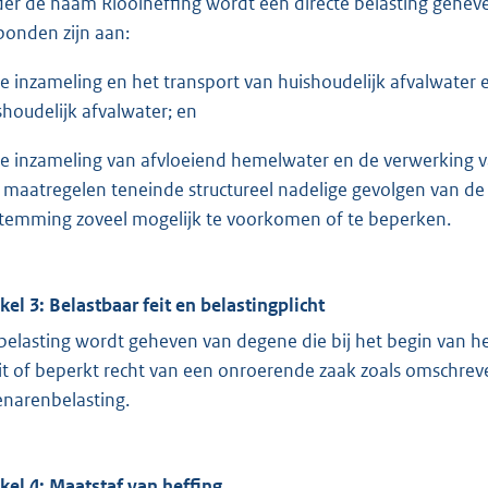
er de naam Rioolheffing wordt een directe belasting geheve
bonden zijn aan:
de inzameling en het transport van huishoudelijk afvalwater 
shoudelijk afvalwater; en
de inzameling van afvloeiend hemelwater en de verwerking 
 maatregelen teneinde structureel nadelige gevolgen van d
temming zoveel mogelijk te voorkomen of te beperken.
ikel 3: Belastbaar feit en belastingplicht
belasting wordt geheven van degene die bij het begin van he
it of beperkt recht van een onroerende zaak zoals omschreven
enarenbelasting.
ikel 4: Maatstaf van heffing