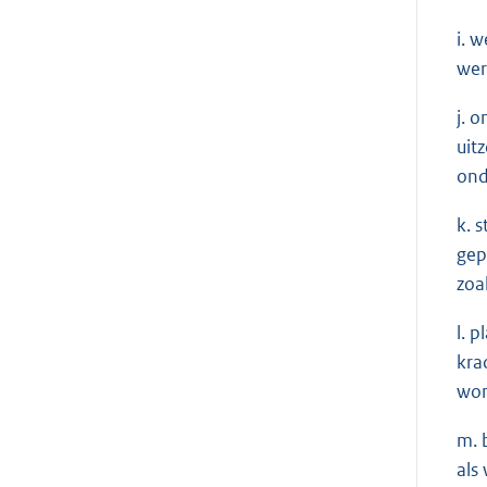
i. 
wer
j. 
uit
ond
k. 
gep
zoa
l. 
kra
won
m. 
als