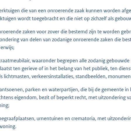
werktuigen die van een onroerende zaak kunnen worden afge
ktuigen wordt toegebracht en die niet op zichzelf als geb
onroerende zaken voor zover die bestemd zijn te worden geb
zondering van delen van zodanige onroerende zaken die bes
erwijs;
straatmeubilair, waaronder begrepen alle zodanig gebouwde
laatst ten gerieve of in het belang van het publiek, ten dien
ls lichtmasten, verkeersinstallaties, standbeelden, monumen
plantsoenen, parken en waterpartijen, die bij de gemeente i
chtens eigendom, bezit of beperkt recht, met uitzondering 
ing;
begraafplaatsen, urnentuinen en crematoria, met uitzonder
 woning.