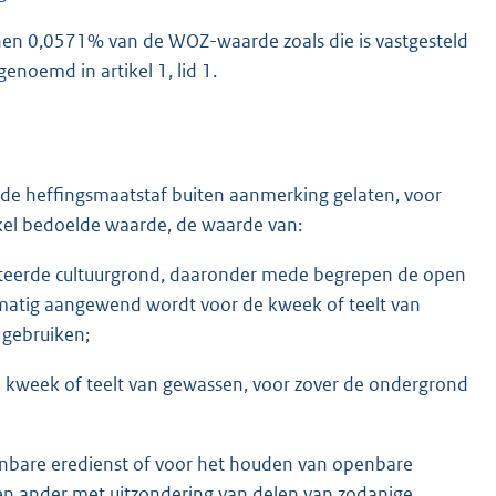
enen 0,0571% van de WOZ-waarde zoals die is vastgesteld
enoemd in artikel 1, lid 1.
an de heffingsmaatstaf buiten aanmerking gelaten, voor
rtikel bedoelde waarde, de waarde van:
oiteerde cultuurgrond, daaronder mede begrepen de open
matig aangewend wordt voor de kweek of teelt van
 gebruiken;
 kweek of teelt van gewassen, voor zover de ondergrond
enbare eredienst of voor het houden van openbare
n ander met uitzondering van delen van zodanige