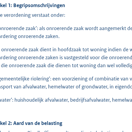
ikel 1: Begripsomschrijvingen
e verordening verstaat onder:
‘onroerende zaak’: als onroerende zaak wordt aangemerkt de
rdering onroerende zaken.
 onroerende zaak dient in hoofdzaak tot woning indien de 
rdering onroerende zaken is vastgesteld voor die onroere
 die onroerende zaak die dienen tot woning dan wel volledi
‘gemeentelijke riolering’: een voorziening of combinatie van 
nsport van afvalwater, hemelwater of grondwater, in eigend
‘water’: huishoudelijk afvalwater, bedrijfsafvalwater, hemel
ikel 2: Aard van de belasting