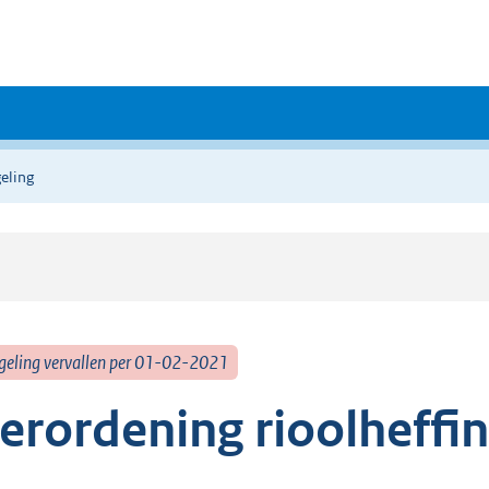
eling
geling vervallen per 01-02-2021
erordening rioolheffi