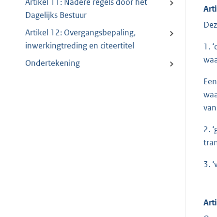
Artikel 11: Nadere regels door het
Art
Dagelijks Bestuur
Dez
Artikel 12: Overgangsbepaling,
inwerkingtreding en citeertitel
1. 
waa
Ondertekening
Een
waa
van
2. 
tra
3. 
Art