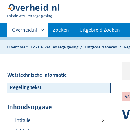
U
Lokale wet- en regelgeving
bent
Primaire
hier:
Andere
Overheid.nl
Zoeken
Uitgebreid Zoeken
sites
navigatie
binnen
U bent hier:
Lokale wet- en regelgeving
Uitgebreid zoeken
Reg
Wetstechnische informatie
Regeling tekst
Re
Inhoudsopgave
V
Intitule