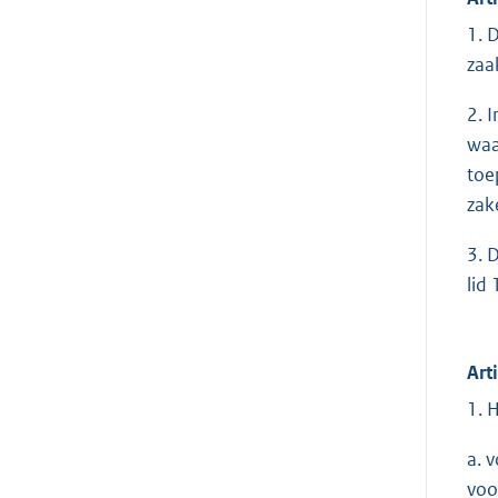
1. 
zaa
2. 
waa
toe
zak
3. 
lid 
Arti
1. 
a. 
voo