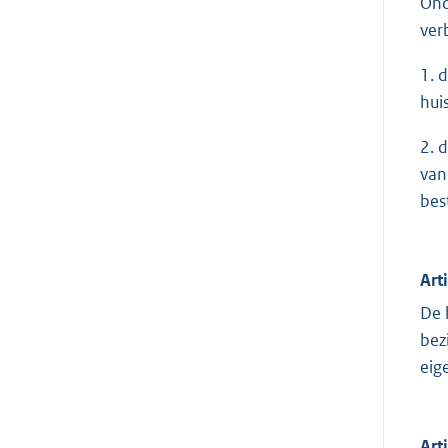
Ond
ver
1. 
hui
2. 
van
bes
Art
De 
bez
eig
Art