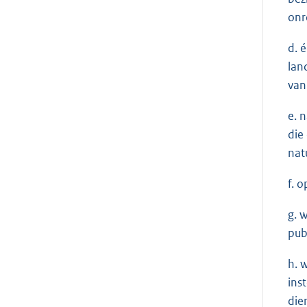
onr
d. 
lan
van
e. 
die
nat
f. 
g. 
pub
h. 
ins
die