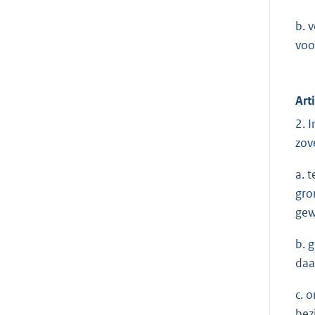
b. 
voo
Art
2. 
zov
a. 
gro
gew
b. 
daa
c. 
bez