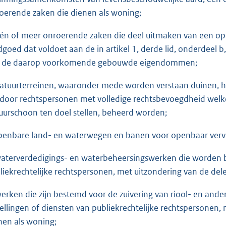
oerende zaken die dienen als woning;
één of meer onroerende zaken die deel uitmaken van een 
dgoed dat voldoet aan de in artikel 1, derde lid, onderdeel
 de daarop voorkomende gebouwde eigendommen;
natuurterreinen, waaronder mede worden verstaan duinen, h
 door rechtspersonen met volledige rechtsbevoegdheid welke
uurschoon ten doel stellen, beheerd worden;
openbare land- en waterwegen en banen voor openbaar vervo
waterverdedigings- en waterbeheersingswerken die worden b
liekrechtelijke rechtspersonen, met uitzondering van de de
werken die zijn bestemd voor de zuivering van riool- en and
tellingen of diensten van publiekrechtelijke rechtspersonen
nen als woning;