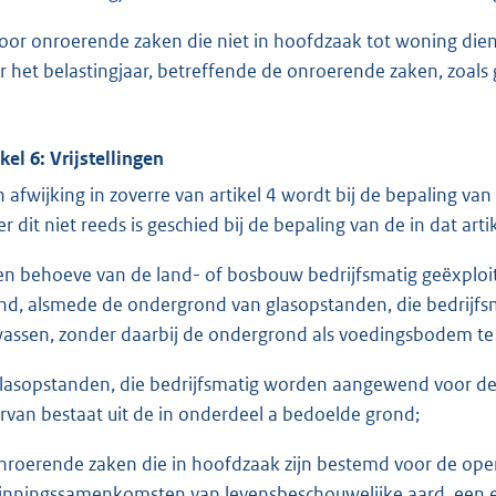
voor onroerende zaken die niet in hoofdzaak tot woning di
r het belastingjaar, betreffende de onroerende zaken, zoals g
ikel 6: Vrijstellingen
In afwijking in zoverre van artikel 4 wordt bij de bepaling v
er dit niet reeds is geschied bij de bepaling van de in dat a
ten behoeve van de land- of bosbouw bedrijfsmatig geëxpl
nd, alsmede de ondergrond van glasopstanden, die bedrijfs
assen, zonder daarbij de ondergrond als voedingsbodem te
glasopstanden, die bedrijfsmatig worden aangewend voor de
rvan bestaat uit de in onderdeel a bedoelde grond;
onroerende zaken die in hoofdzaak zijn bestemd voor de op
inningssamenkomsten van levensbeschouwelijke aard, een e