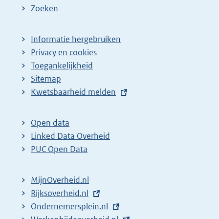
Zoeken
Informatie hergebruiken
Privacy en cookies
Toegankelijkheid
Sitemap
E
Kwetsbaarheid melden
x
t
Open data
e
Linked Data Overheid
r
PUC Open Data
n
e
MijnOverheid.nl
l
E
Rijksoverheid.nl
i
x
E
Ondernemersplein.nl
n