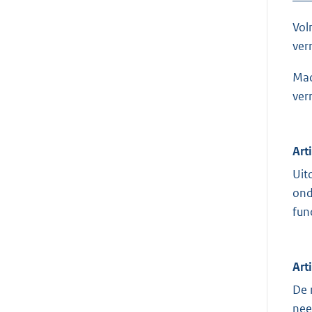
Vol
ver
Mac
ver
Art
Uit
ond
fun
Art
De 
nee