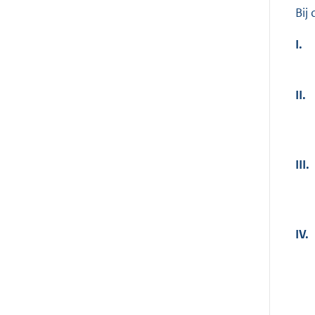
Bij
I.
II.
III.
IV.