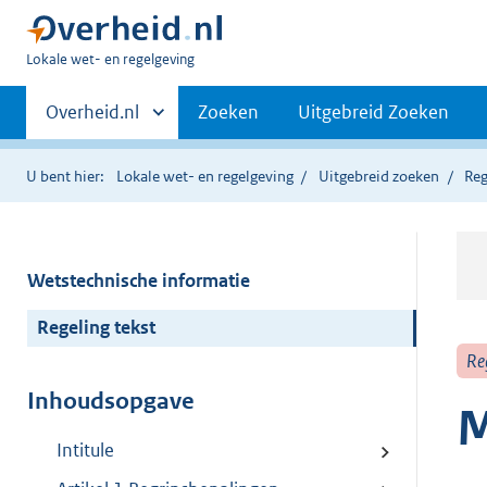
U
Lokale wet- en regelgeving
bent
Primaire
hier:
Andere
Overheid.nl
Zoeken
Uitgebreid Zoeken
sites
navigatie
binnen
U bent hier:
Lokale wet- en regelgeving
Uitgebreid zoeken
Reg
Wetstechnische informatie
Regeling tekst
Re
Inhoudsopgave
M
Intitule