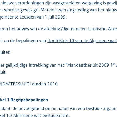
 nieuwe verordeningen zijn vastgesteld en wetgeving is gewij
t worden gewijzigd. Met de inwerkingtreding van het nieuw
gemeente Leusden van 1 juli 2009.
ezen het advies van de afdeling Algemene en Juridische Z
et op de bepalingen van
Hoofdstuk 10 van de Algemene wet
luiten:
e
er gelijktijdige intrekking van het “Mandaatbesluit 2009 1
w
uit:
DAATBESLUIT Leusden 2010
ikel 1 Begripsbepalingen
daat: de bevoegdheid om in naam van een bestuursorgaan (
ikel 1:3 Algemene wet bestuursrecht
.