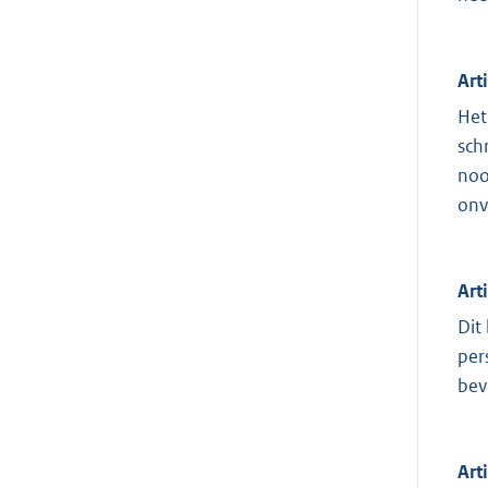
Art
Het
sch
noo
onv
Art
Dit
per
bev
Art