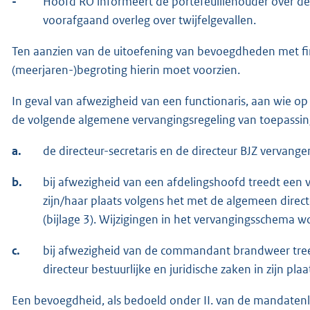
-
Hoofd RO informeert de portefeuillehouder over 
voorafgaand overleg over twijfelgevallen.
Ten aanzien van de uitoefening van bevoegdheden met fin
(meerjaren-)begroting hierin moet voorzien.
In geval van afwezigheid van een functionaris, aan wie op
de volgende algemene vervangingsregeling van toepassin
a.
de directeur-secretaris en de directeur BJZ vervange
b.
bij afwezigheid van een afdelingshoofd treedt een 
zijn/haar plaats volgens het met de algemeen dire
(bijlage 3). Wijzigingen in het vervangingsschema w
c.
bij afwezigheid van de commandant brandweer tr
directeur bestuurlijke en juridische zaken in zijn plaa
Een bevoegdheid, als bedoeld onder II. van de mandatenli