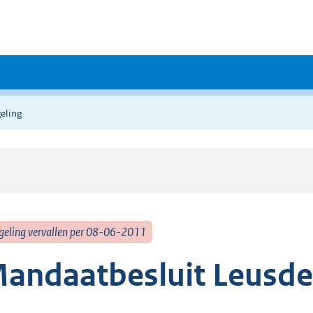
eling
geling vervallen per 08-06-2011
andaatbesluit Leusde