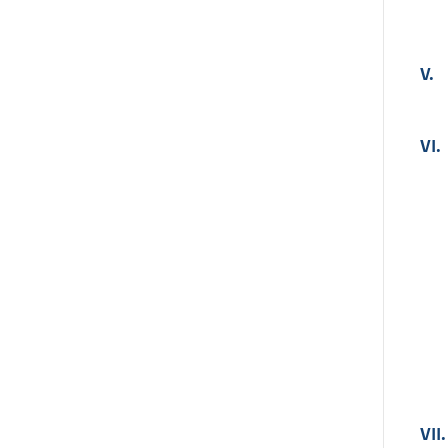
V.
VI.
VII.