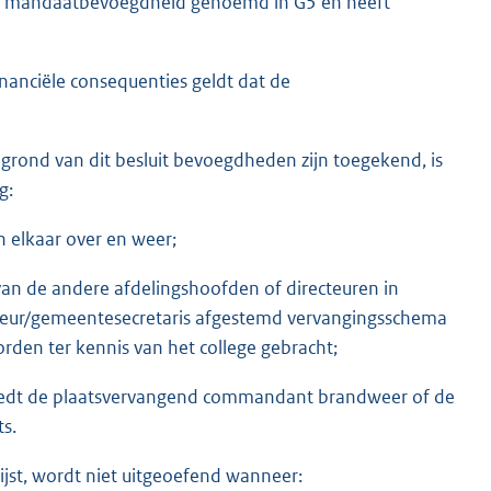
de mandaatbevoegdheid genoemd in G5 en heeft
anciële consequenties geldt dat de
 grond van dit besluit bevoegdheden zijn toegekend, is
g:
n elkaar over en weer;
van de andere afdelingshoofden of directeuren in
cteur/gemeentesecretaris afgestemd vervangingsschema
orden ter kennis van het college gebracht;
eedt de plaatsvervangend commandant brandweer of de
ts.
jst, wordt niet uitgeoefend wanneer: