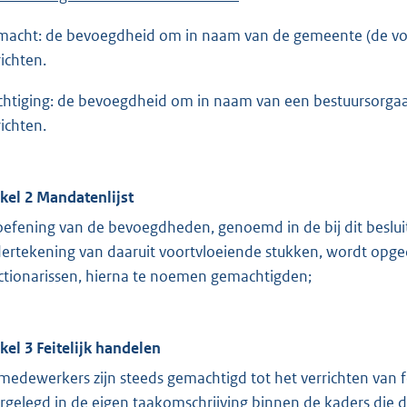
macht: de bevoegdheid om in naam van de gemeente (de volm
richten.
htiging: de bevoegdheid om in naam van een bestuursorgaan 
richten.
ikel 2 Mandatenlijst
oefening van de bevoegdheden, genoemd in de bij dit beslu
ertekening van daaruit voortvloeiende stukken, wordt opg
ctionarissen, hierna te noemen gemachtigden;
ikel 3 Feitelijk handelen
medewerkers zijn steeds gemachtigd tot het verrichten van fe
rgelegd in de eigen taakomschrijving binnen de kaders die 