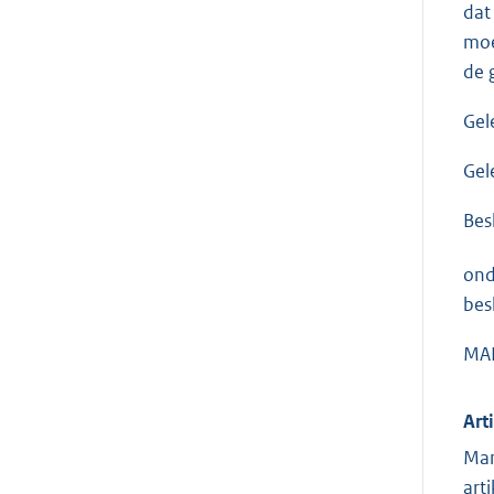
dat
moe
de 
Gel
Gel
Bes
ond
besl
MAN
Art
Man
art