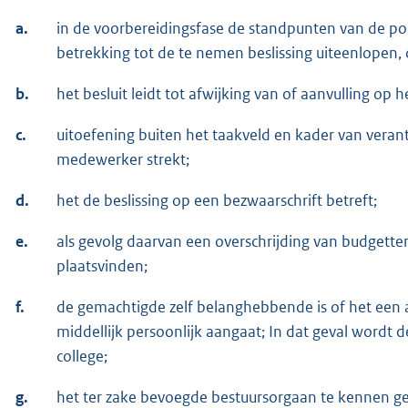
a.
in de voorbereidingsfase de standpunten van de po
betrekking tot de te nemen beslissing uiteenlopen, 
b.
het besluit leidt tot afwijking van of aanvulling op 
c.
uitoefening buiten het taakveld en kader van veran
medewerker strekt;
d.
het de beslissing op een bezwaarschrift betreft;
e.
als gevolg daarvan een overschrijding van budgette
plaatsvinden;
f.
de gemachtigde zelf belanghebbende is of het een 
middellijk persoonlijk aangaat; In dat geval wordt
college;
g.
het ter zake bevoegde bestuursorgaan te kennen gee