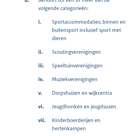
d.
Behoort tot één of meer van de
volgende categorieën:
i.
Sportaccommodaties; binnen en
buitensport inclusief sport met
dieren
ii.
Scoutingverenigingen
iii.
Speeltuinverenigingen
iv.
Muziekverenigingen
v.
Dorpshuizen en wijkcentra
vi.
Jeugdhonken en jeugdsozen
vii.
Kinderboerderijen en
hertenkampen