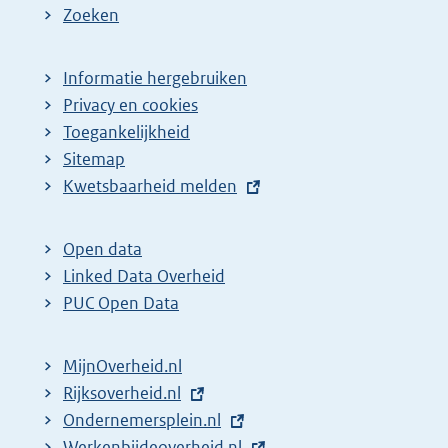
Zoeken
Informatie hergebruiken
Privacy en cookies
Toegankelijkheid
Sitemap
E
Kwetsbaarheid melden
x
t
Open data
e
Linked Data Overheid
r
PUC Open Data
n
e
MijnOverheid.nl
l
E
Rijksoverheid.nl
i
x
E
Ondernemersplein.nl
n
t
x
E
Werkenbijdeoverheid.nl