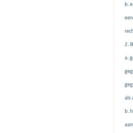
b. 
een
rec
2. 
a. 
geg
geg
als
b. 
aan