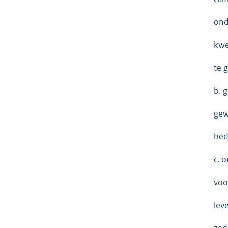
ond
kwe
te 
b. 
gew
bed
c. 
voo
lev
zod