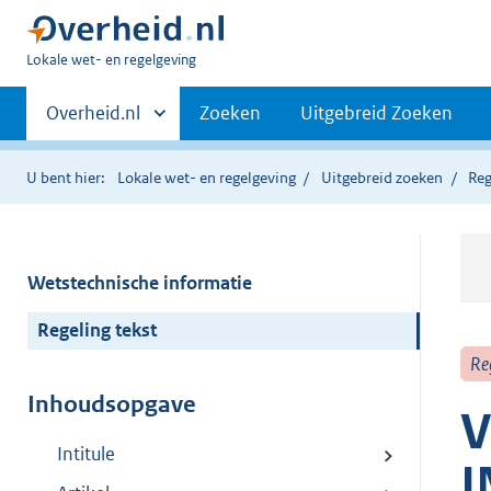
U
Lokale wet- en regelgeving
bent
Primaire
hier:
Andere
Overheid.nl
Zoeken
Uitgebreid Zoeken
sites
navigatie
binnen
U bent hier:
Lokale wet- en regelgeving
Uitgebreid zoeken
Reg
Wetstechnische informatie
Regeling tekst
Re
Inhoudsopgave
V
Intitule
I