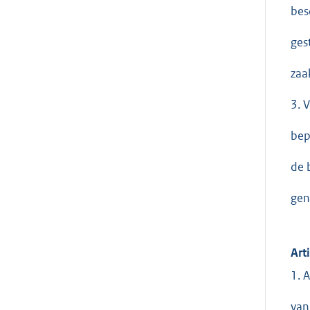
bes
ges
zaa
3. 
bep
de b
gen
Art
1. 
van