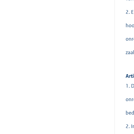
2. 
hoo
onr
zaa
Art
1. 
onr
bed
2. 