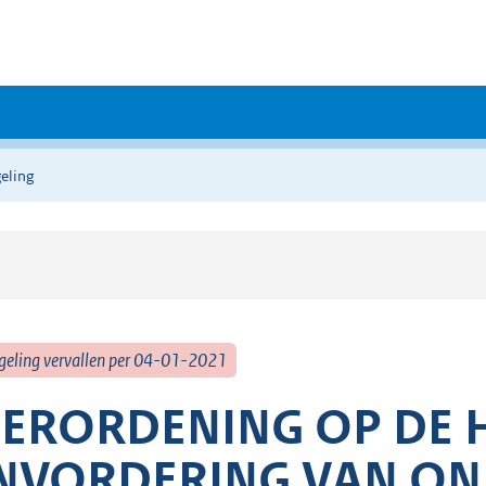
eling
geling vervallen per 04-01-2021
ERORDENING OP DE H
NVORDERING VAN O