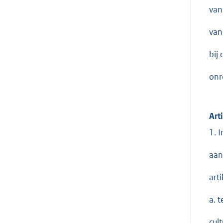
van
van
bij
onr
Art
1. 
aan
art
a. 
cul