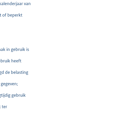
 kalenderjaar van
t of beperkt
k in gebruik is
bruik heeft
gd de belasting
s gegeven;
tijdig gebruik
 ter