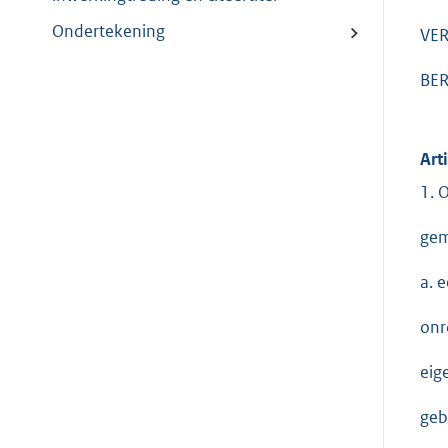
Ondertekening
VE
BE
Art
1. 
gem
a. 
onr
eig
geb