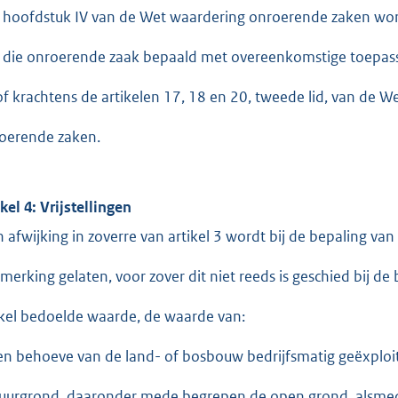
 hoofdstuk IV van de Wet waardering onroerende zaken wor
 die onroerende zaak bepaald met overeenkomstige toepass
 of krachtens de artikelen 17, 18 en 20, tweede lid, van de 
oerende zaken.
ikel 4: Vrijstellingen
In afwijking in zoverre van artikel 3 wordt bij de bepaling va
merking gelaten, voor zover dit niet reeds is geschied bij de 
ikel bedoelde waarde, de waarde van:
ten behoeve van de land- of bosbouw bedrijfsmatig geëxploi
tuurgrond, daaronder mede begrepen de open grond, alsme