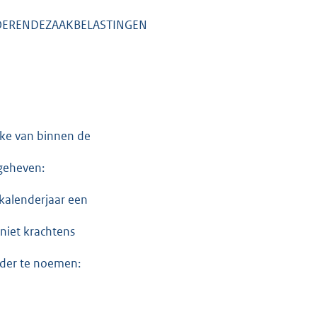
ROERENDEZAAKBELASTINGEN
ke van binnen de
geheven:
 kalenderjaar een
 niet krachtens
erder te noemen: