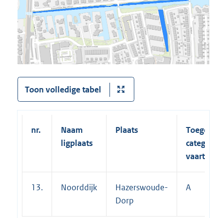
Toon volledige tabel
nr.
Naam
Plaats
Toegest
ligplaats
categori
vaartuig
13.
Noorddijk
Hazerswoude-
A
Dorp