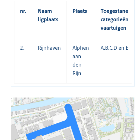
nr.
Naam
Plaats
Toegestane
ligplaats
categorieën
vaartuigen
2.
Rijnhaven
Alphen
A,B,C,D en E
aan
den
Rijn