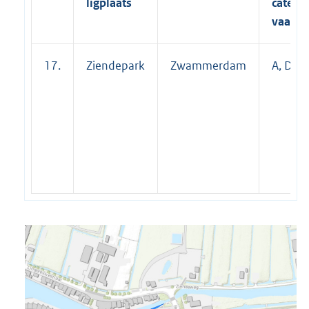
ligplaats
catego
vaartu
17.
Ziendepark
Zwammerdam
A, D