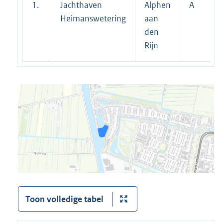
1.
Jachthaven
Alphen
A
Heimanswetering
aan
den
Rijn
Toon volledige tabel