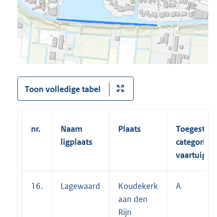
Toon volledige tabel
nr.
Naam
Plaats
Toegestan
ligplaats
categorieë
vaartuigen
16.
Lagewaard
Koudekerk
A
aan den
Rijn