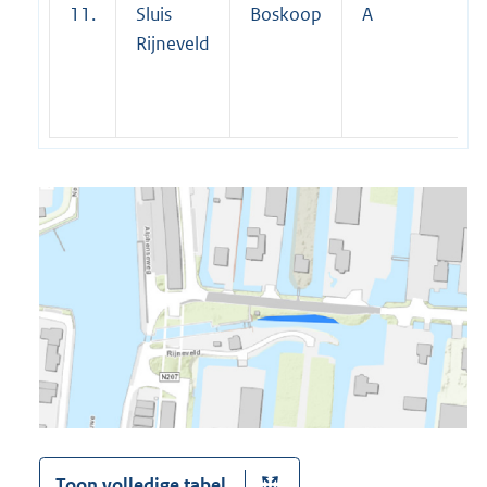
11.
Sluis
Boskoop
A
Rijneveld
Toon volledige tabel