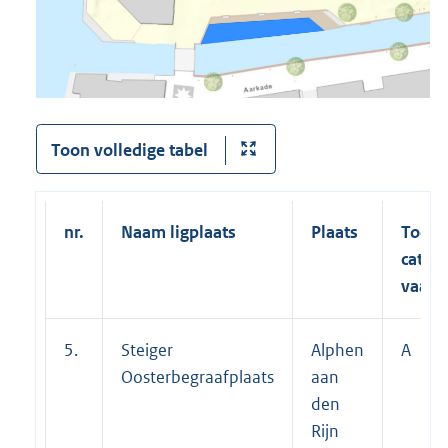
Toon volledige tabel
nr.
Naam ligplaats
Plaats
Toege
categ
vaart
5.
Steiger
Alphen
A
Oosterbegraafplaats
aan
den
Rijn