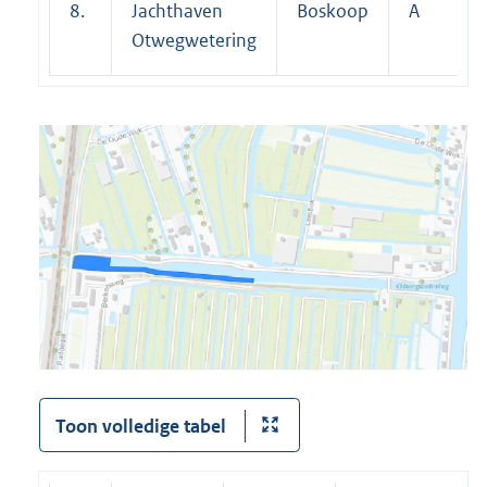
8.
Jachthaven
Boskoop
A
Otwegwetering
Toon volledige tabel