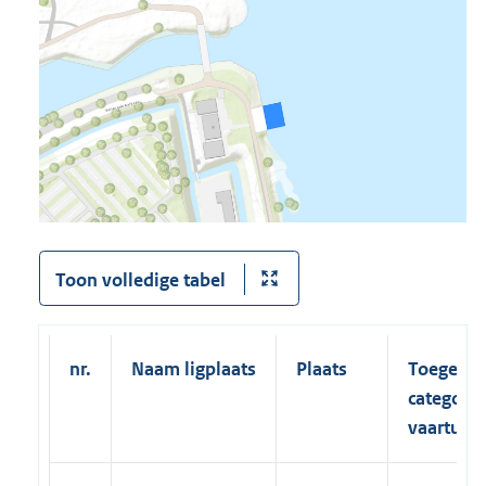
Toon volledige tabel
nr.
Naam ligplaats
Plaats
Toegesta
categori
vaartuig