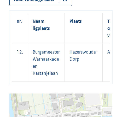
nr.
Naam
Plaats
Toeg
ligplaats
cate
vaar
12.
Burgemeester
Hazerswoude-
A
Warnaarkade
Dorp
en
Kastanjelaan