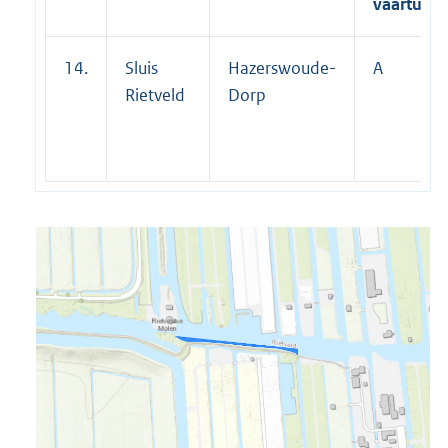
vaartuige
14.
Sluis
Hazerswoude-
A
Rietveld
Dorp