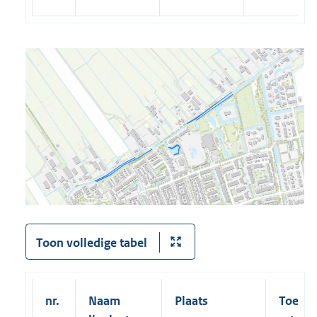
Toon volledige tabel
nr.
Naam
Plaats
Toeges