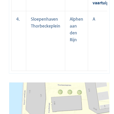
vaartuigen
4.
Sloepenhaven
Alphen
A
Thorbeckeplein
aan
den
Rijn