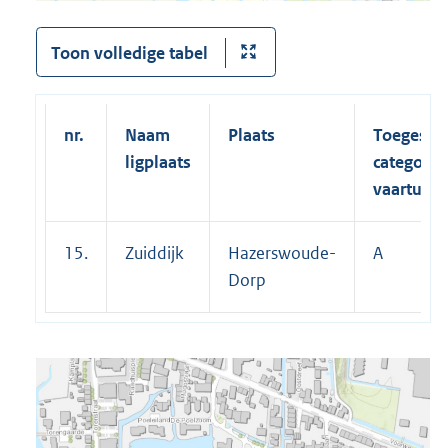
Toon volledige tabel
nr.
Naam
Plaats
Toegesta
ligplaats
categorie
vaartuige
15.
Zuiddijk
Hazerswoude-
A
Dorp