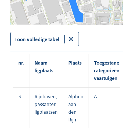
Toon volledige tabel
nr.
Naam
Plaats
Toegestane
ligplaats
categorieën
vaartuigen
3.
Rijnhaven,
Alphen
A
passanten
aan
ligplaatsen
den
Rijn