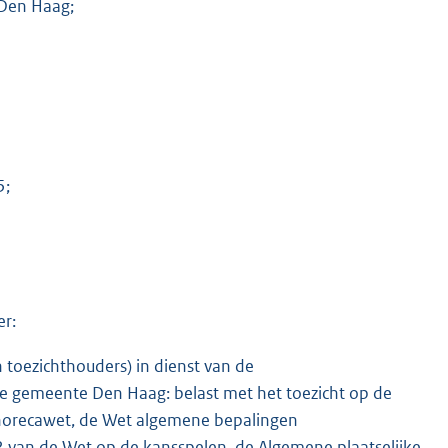
Den Haag;
5;
er:
oezichthouders) in dienst van de
e gemeente Den Haag: belast met het toezicht op de
n horecawet, de Wet algemene bepalingen
 2 van de Wet op de kansspelen, de Algemene plaatselijke