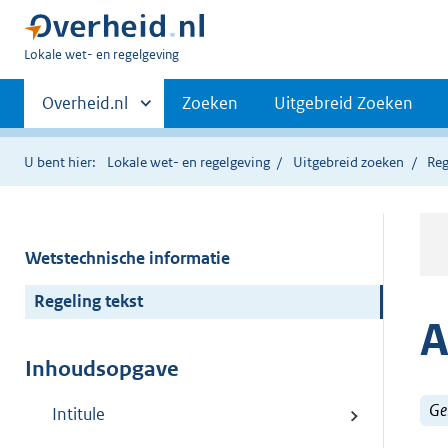
U
Lokale wet- en regelgeving
bent
Primaire
hier:
Andere
Overheid.nl
Zoeken
Uitgebreid Zoeken
sites
navigatie
binnen
U bent hier:
Lokale wet- en regelgeving
Uitgebreid zoeken
Reg
Wetstechnische informatie
Regeling tekst
A
Inhoudsopgave
Ge
Intitule