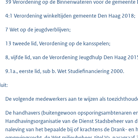
39 Verordening op de Binnenwateren voor de gemeente 
4:1 Verordening winkeltijden gemeente Den Haag 2018;
7 Wet op de jeugdverblijven;
13 tweede lid, Verordening op de kansspelen;
8, vijfde lid, van de Verordening Jeugdhulp Den Haag 201
9.1a., eerste lid, sub b. Wet Studiefinanciering 2000.
uit:
De volgende medewerkers aan te wijzen als toezichthoud
De handhavers (buitengewoon opsporingsambtenaren en t
Handhavingsorganisatie van de Dienst Stadsbeheer van d
naleving van het bepaalde bij of krachtens de Drank- e
omgevingsrecht, de Wet milieubeheer, titel Va, paragraaf