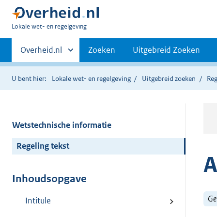
U
Lokale wet- en regelgeving
bent
Primaire
hier:
Andere
Overheid.nl
Zoeken
Uitgebreid Zoeken
sites
navigatie
binnen
U bent hier:
Lokale wet- en regelgeving
Uitgebreid zoeken
Reg
Wetstechnische informatie
Regeling tekst
A
Inhoudsopgave
Ge
Intitule