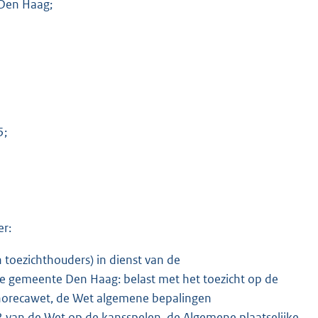
Den Haag;
5;
er:
oezichthouders) in dienst van de
e gemeente Den Haag: belast met het toezicht op de
n horecawet, de Wet algemene bepalingen
 2 van de Wet op de kansspelen, de Algemene plaatselijke