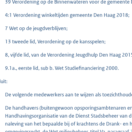
39 Verordening op de Binnenwateren voor de gemeente 
4:1 Verordening winkeltijden gemeente Den Haag 2018;
7 Wet op de jeugdverblijven;
13 tweede lid, Verordening op de kansspelen;
8, vijfde lid, van de Verordening Jeugdhulp Den Haag 201
9.1a., eerste lid, sub b. Wet Studiefinanciering 2000.
uit:
De volgende medewerkers aan te wijzen als toezichthoud
De handhavers (buitengewoon opsporingsambtenaren en t
Handhavingsorganisatie van de Dienst Stadsbeheer van d
naleving van het bepaalde bij of krachtens de Drank- e
omgevingsrecht, de Wet milieubeheer, titel Va, paragraaf