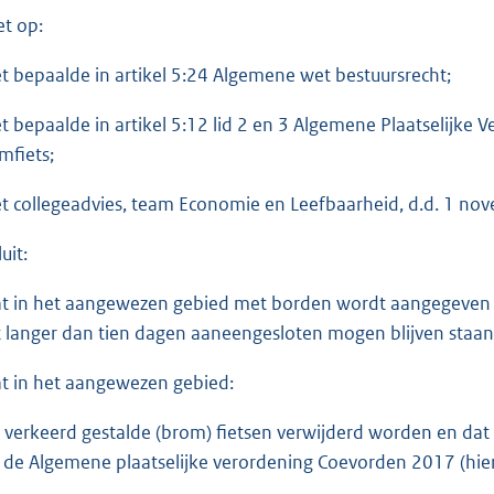
et op:
et bepaalde in artikel 5:24 Algemene wet bestuursrecht;
et bepaalde in artikel 5:12 lid 2 en 3 Algemene Plaatselijke
mfiets;
et collegeadvies, team Economie en Leefbaarheid, d.d. 1 no
uit:
at in het aangewezen gebied met borden wordt aangegeven 
t langer dan tien dagen aaneengesloten mogen blijven staan
at in het aangewezen gebied:
e verkeerd gestalde (brom) fietsen verwijderd worden en dat d
 de Algemene plaatselijke verordening Coevorden 2017 (hier