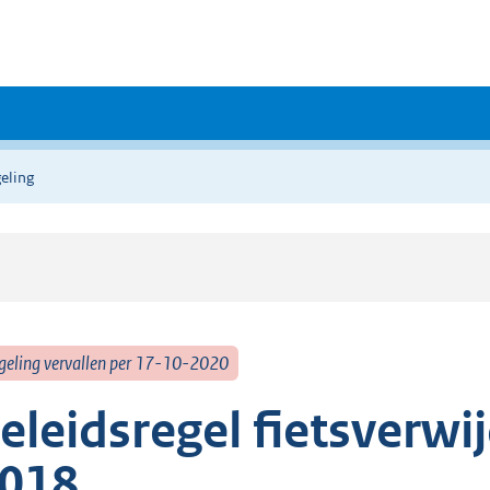
eling
geling vervallen per 17-10-2020
eleidsregel fietsverw
018