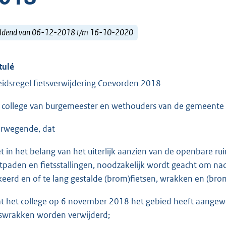
ldend van 06-12-2018 t/m 16-10-2020
tulé
eidsregel fietsverwijdering Coevorden 2018
 college van burgemeester en wethouders van de gemeente
rwegende, dat
et in het belang van het uiterlijk aanzien van de openbare r
tpaden en fietsstallingen, noodzakelijk wordt geacht om nade
keerd en of te lang gestalde (brom)fietsen, wrakken en (bro
at het college op 6 november 2018 het gebied heeft aangew
tswrakken worden verwijderd;