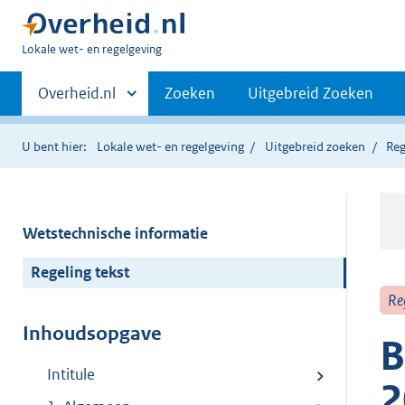
U
Lokale wet- en regelgeving
bent
Primaire
hier:
Andere
Overheid.nl
Zoeken
Uitgebreid Zoeken
sites
navigatie
binnen
U bent hier:
Lokale wet- en regelgeving
Uitgebreid zoeken
Reg
Wetstechnische informatie
Regeling tekst
Re
Inhoudsopgave
B
Intitule
2