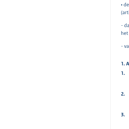
• d
(ar
- d
het
- v
1. 
1.
2.
3.