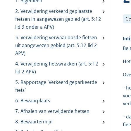
1. Algemeen
2. Verwijdering verkeerd geplaatste
Ge
fietsen in aangewezen gebied (art. 5:12
lid 3 onder a APV)
3. Verwijdering verwaarloosde fietsen
Inti
uit aangewezen gebied (art. 5:12 lid 2
Bel
APV)
Het
4. Verwijdering fietswrakken (art. 5:12
lid 2 APV)
Ove
5. Rapportage ’Verkeerd geparkeerde
- h
fiets’
voe
6. Bewaarplaats
ver
7. Afhalen van verwijderde fietsen
- d
8. Bewaartermijn
fie