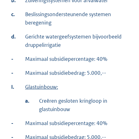
b.
Zuiveringssystemen voor afvalwater
c.
Beslissingsondersteunende systemen
beregening
d.
Gerichte watergeefsystemen bijvoorbeeld
druppelirrigatie
-
Maximaal subsidiepercentage: 40%
-
Maximaal subsidiebedrag: 5.000,--
I.
Glastuinbouw:
a.
Creëren gesloten kringloop in
glastuinbouw
-
Maximaal subsidiepercentage: 40%
-
Maximaal subsidiebedrag: 5.000,--