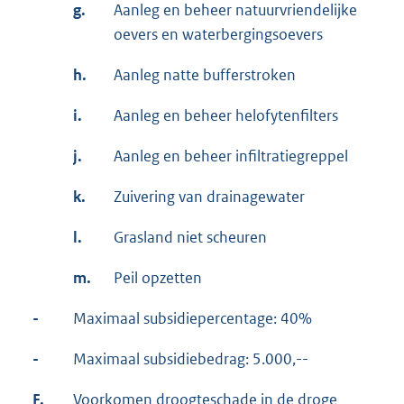
g.
Aanleg en beheer natuurvriendelijke
oevers en waterbergingsoevers
h.
Aanleg natte bufferstroken
i.
Aanleg en beheer helofytenfilters
j.
Aanleg en beheer infiltratiegreppel
k.
Zuivering van drainagewater
l.
Grasland niet scheuren
m.
Peil opzetten
-
Maximaal subsidiepercentage: 40%
-
Maximaal subsidiebedrag: 5.000,--
F.
Voorkomen droogteschade in de droge