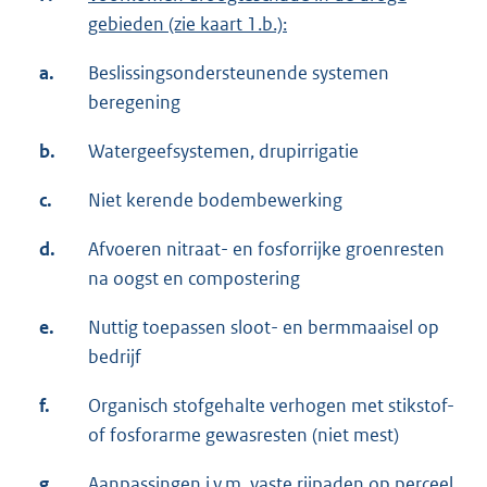
gebieden (zie kaart 1.b.):
a.
Beslissingsondersteunende systemen
beregening
b.
Watergeefsystemen, drupirrigatie
c.
Niet kerende bodembewerking
d.
Afvoeren nitraat- en fosforrijke groenresten
na oogst en compostering
e.
Nuttig toepassen sloot- en bermmaaisel op
bedrijf
f.
Organisch stofgehalte verhogen met stikstof-
of fosforarme gewasresten (niet mest)
g.
Aanpassingen i.v.m. vaste rijpaden op perceel