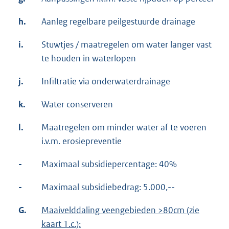
h.
Aanleg regelbare peilgestuurde drainage
i.
Stuwtjes / maatregelen om water langer vast
te houden in waterlopen
j.
Infiltratie via onderwaterdrainage
k.
Water conserveren
l.
Maatregelen om minder water af te voeren
i.v.m. erosiepreventie
-
Maximaal subsidiepercentage: 40%
-
Maximaal subsidiebedrag: 5.000,--
G.
Maaivelddaling veengebieden >80cm (zie
kaart 1.c.):