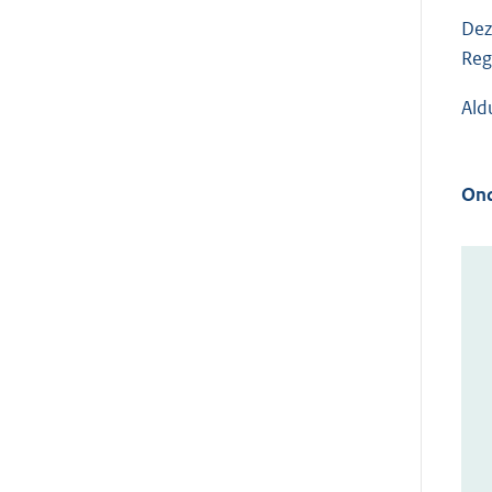
Dez
Reg
Ald
Ond