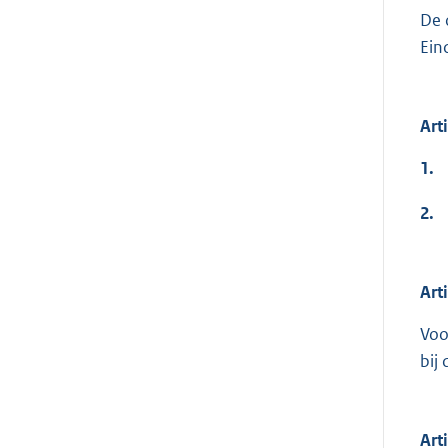
De 
Ein
Art
1.
2.
Art
Voo
bij
Art