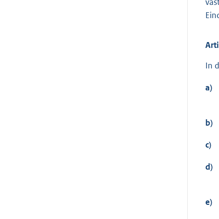
vas
Ein
Art
In 
a)
b)
c)
d)
e)