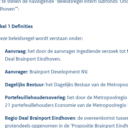
t te stellen de navolgende “Beleidsregel intern subfonds ‘On
dhoven’”:
ikel 1 Definities
deze beleidsregel wordt verstaan onder:
Aanvraag
: het door de aanvrager ingediende verzoek tot 
Deal Brainport Eindhoven.
Aanvrager
: Brainport Development NV.
Dagelijks Bestuur
: het Dagelijks Bestuur van de Metropo
Portefeuillehoudersoverleg
: het door de Metropoolregio
21 portefeuillehouders Economie van de Metropoolregio
Regio Deal Brainport Eindhoven
: de overeenkomst tussen
grotendeels opgenomen in de ‘Propositie Brainport Eind