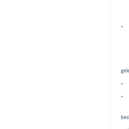
-
gel
-
-
besl