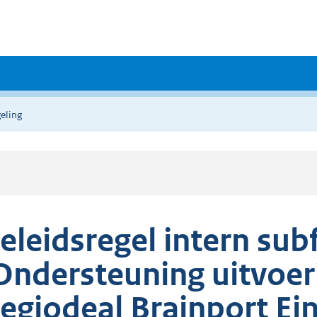
eling
eleidsregel intern su
Ondersteuning uitvoer
egiodeal Brainport Ei