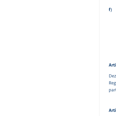
f)
Art
Dez
Reg
par
Art