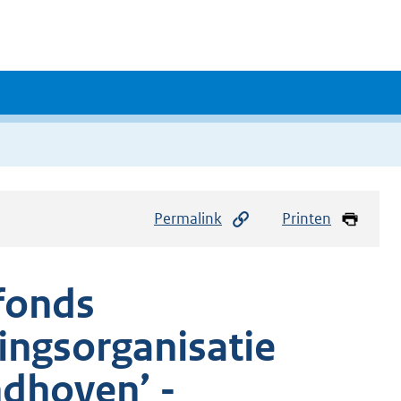
Permalink
Printen
bfonds
ingsorganisatie
ndhoven’ -