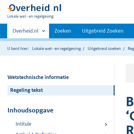
U
Lokale wet- en regelgeving
bent
Primaire
hier:
Andere
Overheid.nl
Zoeken
Uitgebreid Zoeken
sites
navigatie
binnen
U bent hier:
Lokale wet- en regelgeving
Uitgebreid zoeken
Reg
Wetstechnische informatie
Regeling tekst
B
Inhoudsopgave
‘
Intitule
R