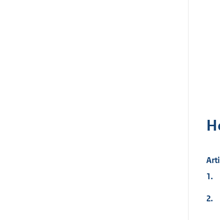
H
Art
1.
2.