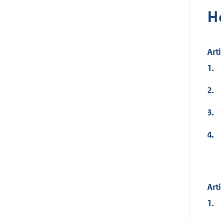
H
Art
1.
2.
3.
4.
Art
1.