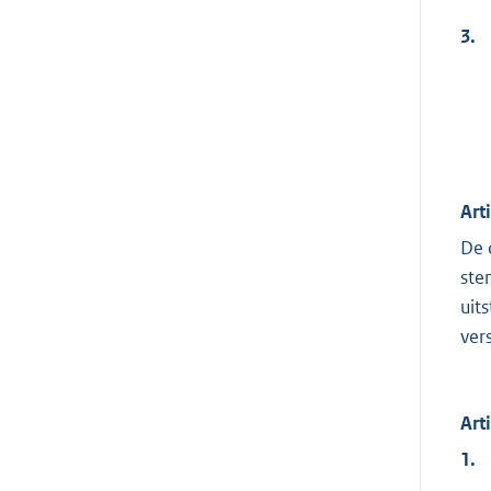
3.
Art
De 
ste
uit
ver
Art
1.