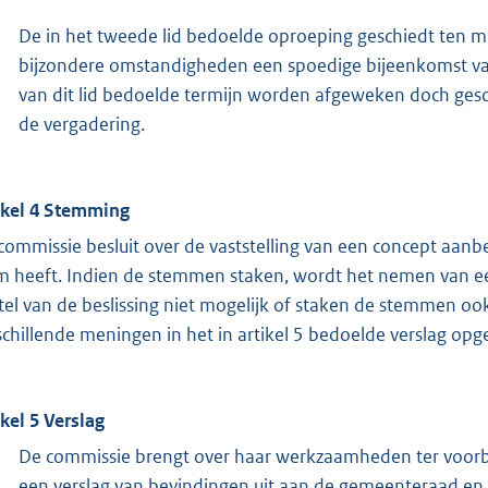
De in het tweede lid bedoelde oproeping geschiedt ten m
bijzondere omstandigheden een spoedige bijeenkomst van
van dit lid bedoelde termijn worden afgeweken doch ges
de vergadering.
ikel 4 Stemming
commissie besluit over de vaststelling van een concept aanb
m heeft. Indien de stemmen staken, wordt het nemen van een 
stel van de beslissing niet mogelijk of staken de stemmen o
schillende meningen in het in artikel 5 bedoelde verslag o
ikel 5 Verslag
De commissie brengt over haar werkzaamheden ter voorber
een verslag van bevindingen uit aan de gemeenteraad en 