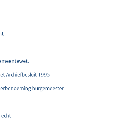
ht
 Gemeentewet,
et Archiefbesluit 1995
n herbenoeming burgemeester
recht