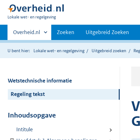
U
Lokale wet- en regelgeving
bent
Primaire
hier:
Andere
Overheid.nl
Zoeken
Uitgebreid Zoeken
sites
navigatie
binnen
U bent hier:
Lokale wet- en regelgeving
Uitgebreid zoeken
Reg
Wetstechnische informatie
Regeling tekst
V
Inhoudsopgave
G
Intitule