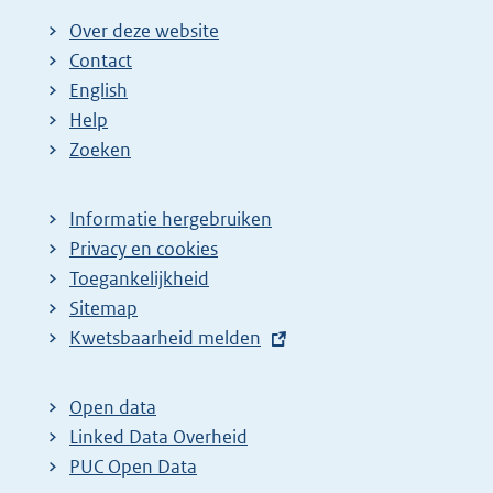
Over deze website
Contact
English
Help
Zoeken
Informatie hergebruiken
Privacy en cookies
Toegankelijkheid
Sitemap
E
Kwetsbaarheid melden
x
t
Open data
e
Linked Data Overheid
r
PUC Open Data
n