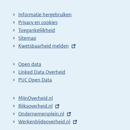
Informatie hergebruiken
Privacy en cookies
Toegankelijkheid
Sitemap
E
Kwetsbaarheid melden
x
t
Open data
e
Linked Data Overheid
r
PUC Open Data
n
e
MijnOverheid.nl
l
E
Rijksoverheid.nl
i
x
E
Ondernemersplein.nl
n
t
x
E
Werkenbijdeoverheid.nl
k
e
t
x