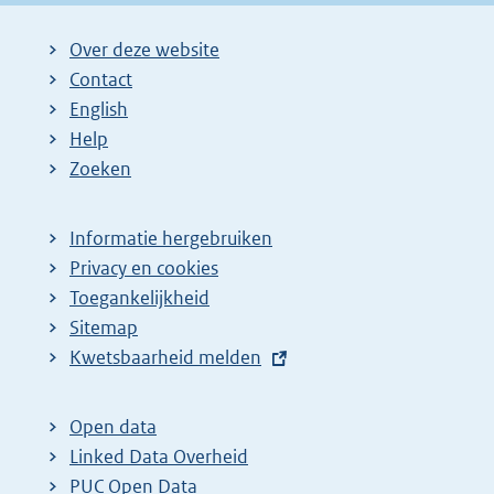
Over deze website
Contact
English
Help
Zoeken
Informatie hergebruiken
Privacy en cookies
Toegankelijkheid
Sitemap
E
Kwetsbaarheid melden
x
t
Open data
e
Linked Data Overheid
r
PUC Open Data