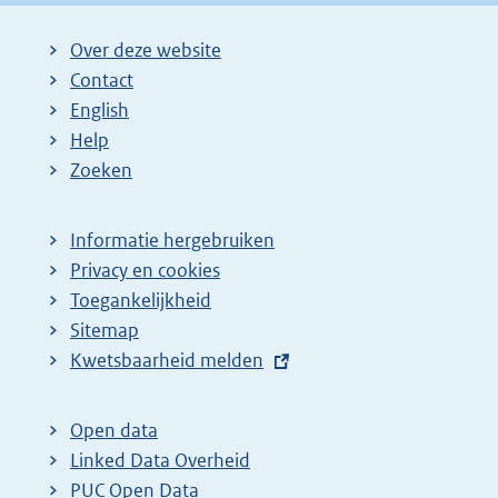
Over deze website
Contact
English
Help
Zoeken
Informatie hergebruiken
Privacy en cookies
Toegankelijkheid
Sitemap
E
Kwetsbaarheid melden
x
t
Open data
e
Linked Data Overheid
r
PUC Open Data