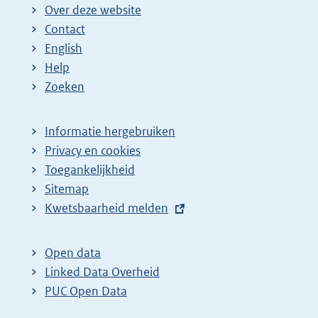
Over deze website
Contact
English
Help
Zoeken
Informatie hergebruiken
Privacy en cookies
Toegankelijkheid
Sitemap
E
Kwetsbaarheid melden
x
t
Open data
e
Linked Data Overheid
r
PUC Open Data
n