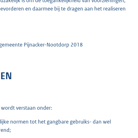
akelijk is om de toegankelijkheid van voorzieningen,
evorderen en daarmee bij te dragen aan het realiseren
g gemeente Pijnacker-Nootdorp 2018
GEN
 wordt verstaan onder:
ijke normen tot het gangbare gebruiks- dan wel
rend;