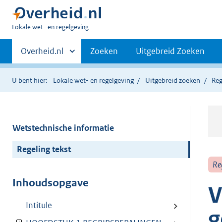
U
Lokale wet- en regelgeving
bent
Primaire
hier:
Andere
Overheid.nl
Zoeken
Uitgebreid Zoeken
sites
navigatie
binnen
U bent hier:
Lokale wet- en regelgeving
Uitgebreid zoeken
Reg
Wetstechnische informatie
Regeling tekst
Re
Inhoudsopgave
V
Intitule
g