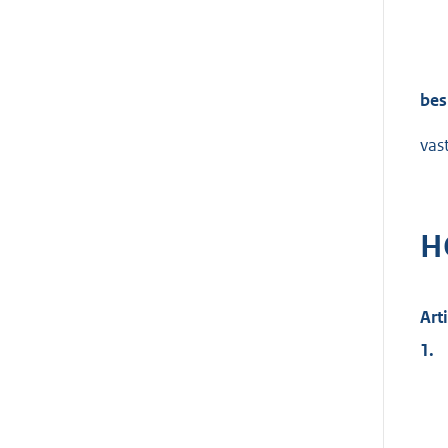
bes
vas
H
Art
1.