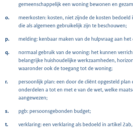
gemeenschappelijk een woning bewonen en gezame
o.
meerkosten: kosten, niet zijnde de kosten bedoeld i
die als algemeen gebruikelijk zijn te beschouwen;
p.
melding: kenbaar maken van de hulpvraag aan het col
q.
normaal gebruik van de woning: het kunnen verrich
belangrijke huishoudelijke werkzaamheden, horizon
waaronder ook de toegang tot de woning;
r.
persoonlijk plan: een door de cliënt opgesteld plan d
onderdelen a tot en met e van de wet, welke maats
aangewezen;
s.
pgb: persoonsgebonden budget;
t.
verklaring: een verklaring als bedoeld in artikel 2a