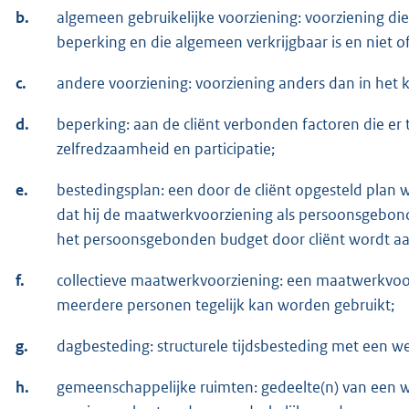
b.
algemeen gebruikelijke voorziening: voorziening di
beperking en die algemeen verkrijgbaar is en niet of
c.
andere voorziening: voorziening anders dan in het
d.
beperking: aan de cliënt verbonden factoren die er to
zelfredzaamheid en participatie;
e.
bestedingsplan: een door de cliënt opgesteld plan w
dat hij de maatwerkvoorziening als persoonsgebond
het persoonsgebonden budget door cliënt wordt 
f.
collectieve maatwerkvoorziening: een maatwerkvoo
meerdere personen tegelijk kan worden gebruikt;
g.
dagbesteding: structurele tijdsbesteding met een 
h.
gemeenschappelijke ruimten: gedeelte(n) van een