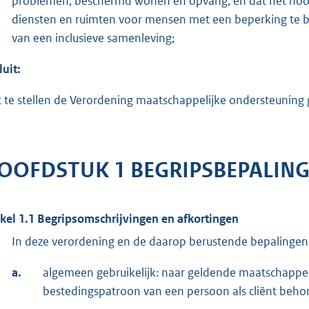
problemen, beschermd wonen en opvang, en dat het noodz
diensten en ruimten voor mensen met een beperking te b
van een inclusieve samenleving;
luit:
t te stellen de Verordening maatschappelijke ondersteunin
OOFDSTUK 1 BEGRIPSBEPALIN
ikel 1.1 Begripsomschrijvingen en afkortingen
In deze verordening en de daarop berustende bepalingen
a.
algemeen gebruikelijk: naar geldende maatschappel
bestedingspatroon van een persoon als cliënt beho