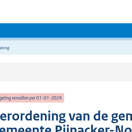
eling
geling vervallen per 01-01-2024
erordening van de ge
emeente Pijnacker-N