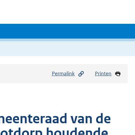
Permalink
Printen
meenteraad van de
ootdorp houdende