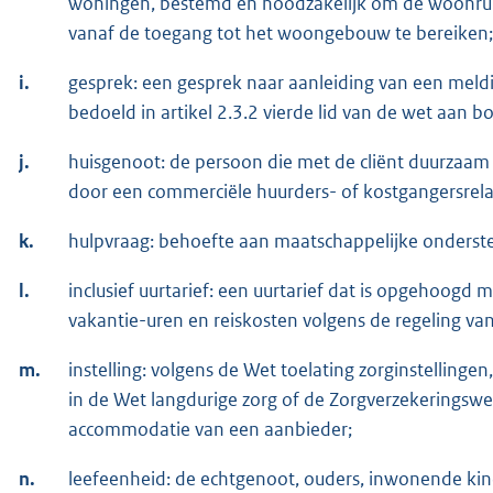
woningen, bestemd en noodzakelijk om de woonruimt
vanaf de toegang tot het woongebouw te bereiken;
i.
gesprek: een gesprek naar aanleiding van een mel
bedoeld in artikel 2.3.2 vierde lid van de wet aan 
j.
huisgenoot: de persoon die met de cliënt duurzaa
door een commerciële huurders- of kostgangersrela
k.
hulpvraag: behoefte aan maatschappelijke ondersteun
l.
inclusief uurtarief: een uurtarief dat is opgehoog
vakantie-uren en reiskosten volgens de regeling van
m.
instelling: volgens de Wet toelating zorginstellingen
in de Wet langdurige zorg of de Zorgverzekeringsw
accommodatie van een aanbieder;
n.
leefeenheid: de echtgenoot, ouders, inwonende ki