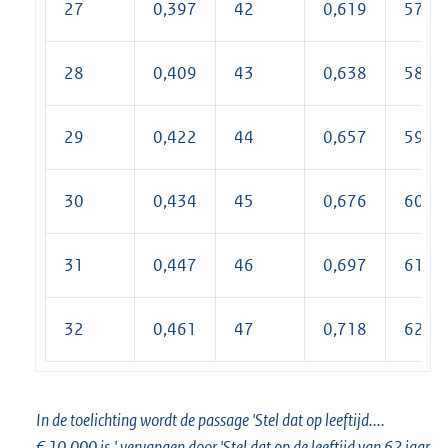
27
0,397
42
0,619
57
28
0,409
43
0,638
58
29
0,422
44
0,657
59
30
0,434
45
0,676
60
31
0,447
46
0,697
61
32
0,461
47
0,718
62
In
de toelichting wordt de passage 'Stel dat op leeftijd....
€ 10.000 is.' vervangen door 'Stel dat op de leeftijd van 62 jaar