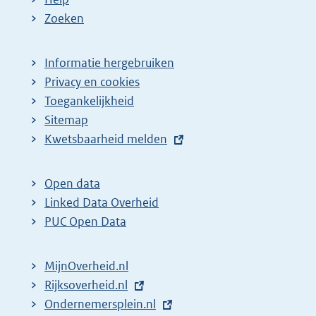
Zoeken
Informatie hergebruiken
Privacy en cookies
Toegankelijkheid
Sitemap
E
Kwetsbaarheid melden
x
t
Open data
e
Linked Data Overheid
r
PUC Open Data
n
e
MijnOverheid.nl
l
E
Rijksoverheid.nl
i
x
E
Ondernemersplein.nl
n