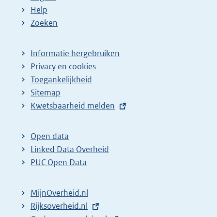
Help
Zoeken
Informatie hergebruiken
Privacy en cookies
Toegankelijkheid
Sitemap
E
Kwetsbaarheid melden
x
t
Open data
e
Linked Data Overheid
r
PUC Open Data
n
e
MijnOverheid.nl
l
E
Rijksoverheid.nl
i