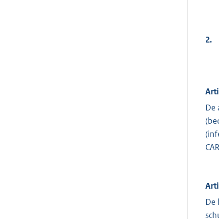
2.
Art
De 
(be
(in
CAR
Art
De 
sch