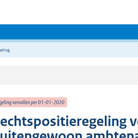
eling
geling vervallen per 01-01-2020
echtspositieregeling 
uitengewoon ambtenaa