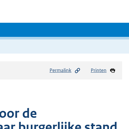
Permalink
Printen
voor de
r burgerlijke stand