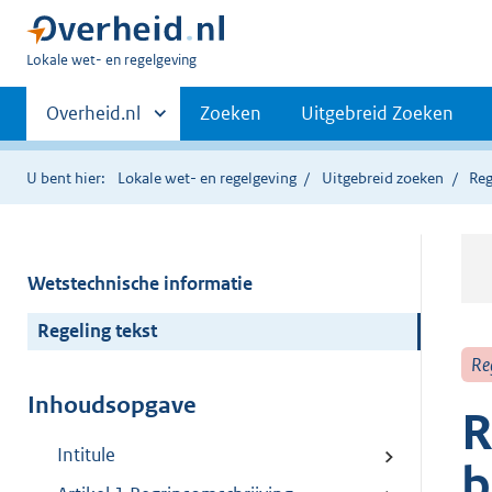
U
Lokale wet- en regelgeving
bent
Primaire
hier:
Andere
Overheid.nl
Zoeken
Uitgebreid Zoeken
sites
navigatie
binnen
U bent hier:
Lokale wet- en regelgeving
Uitgebreid zoeken
Reg
Wetstechnische informatie
Regeling tekst
Re
Inhoudsopgave
R
Intitule
b