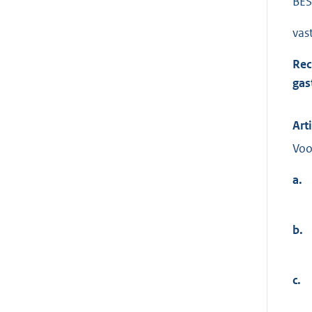
BES
vas
Rec
gas
Art
Voo
a.
b.
c.