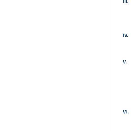
III.
IV.
V.
VI.