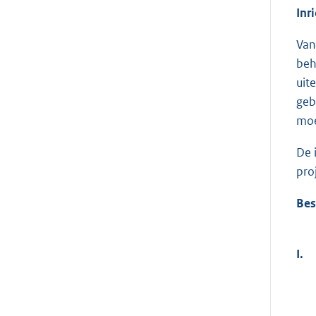
Inr
Van
beh
uit
geb
moe
De 
pro
Bes
I.