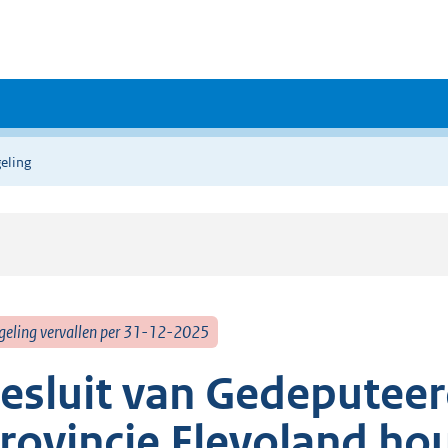
eling
geling vervallen per 31-12-2025
esluit van Gedeputeer
rovincie Flevoland ho