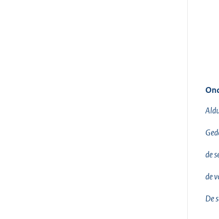
Ond
Aldu
Gede
de s
de v
De s