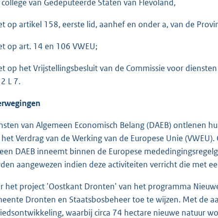
 college van Gedeputeerde Staten van Flevoland,
et op artikel 158, eerste lid, aanhef en onder a, van de Provi
et op art. 14 en 106 VWEU;
et op het Vrijstellingsbesluit van de Commissie voor diens
2 L 7.
rwegingen
nsten van Algemeen Economisch Belang (DAEB) ontlenen hun 
 het Verdrag van de Werking van de Europese Unie (VWEU). 
 een DAEB inneemt binnen de Europese mededingingsregelg
den aangewezen indien deze activiteiten verricht die met 
r het project 'Oostkant Dronten' van het programma Nieuwe
eente Dronten en Staatsbosbeheer toe te wijzen. Met de aa
iedsontwikkeling, waarbij circa 74 hectare nieuwe natuur w