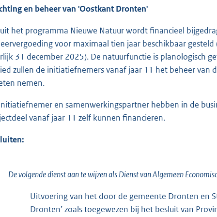
ichting en beheer van 'Oostkant Dronten'
uit het programma Nieuwe Natuur wordt financieel bijgedrag
eervergoeding voor maximaal tien jaar beschikbaar gesteld (to
erlijk 31 december 2025). De natuurfunctie is planologisch 
ied zullen de initiatiefnemers vanaf jaar 11 het beheer va
ten nemen.
initiatiefnemer en samenwerkingspartner hebben in de busin
jectdeel vanaf jaar 11 zelf kunnen financieren.
luiten:
De volgende dienst aan te wijzen als Dienst van Algemeen Economis
Uitvoering van het door de gemeente Dronten en S
Dronten’ zoals toegewezen bij het besluit van Pro