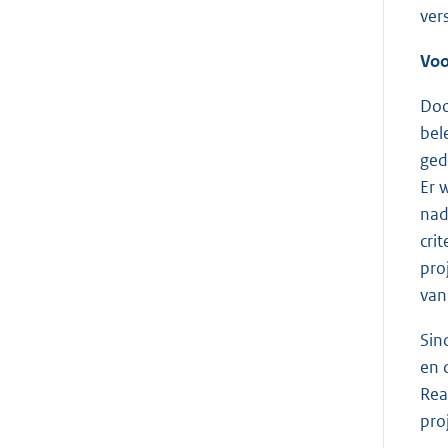
ver
Voo
Doo
bel
ged
Er 
nad
cri
pro
van
Sin
en d
Rea
pro