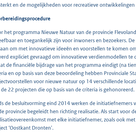
sterkt en de mogelijkheden voor recreatieve ontwikkelingen
rbereidingsprocedure
r het programma Nieuwe Natuur van de provincie Flevoland
eefbaar en toegankelijk zijn voor inwoners en bezoekers. De
aan om met innovatieve ideeën en voorstellen te komen om n
werd expliciet gevraagd om innovatieve verdienmodellen t
at de financiële bijdrage van het programma eindigt (na tien
teria en op basis van deze beoordeling hebben Provinciale
jectvoorstellen voor nieuwe natuur op 14 verschillende locati
 de 22 projecten die op basis van de criteria is gehonoreerd.
ds de besluitvorming eind 2014 werken de initiatiefnemers 
e provincie begeleidt hen richting realisatie. Als start voor de
lisatieovereenkomst met elke initiatiefnemer, zoals ook m
ject ‘Oostkant Dronten'.