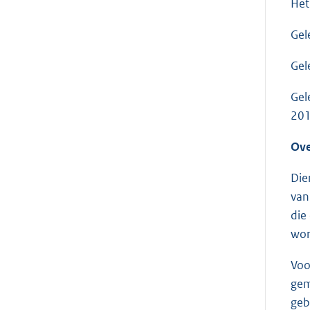
Het
Gel
Gel
Gel
201
Ove
Die
van
die
wor
Voo
gem
geb