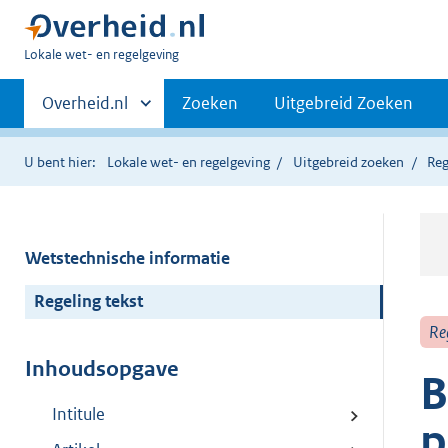
U
Lokale wet- en regelgeving
bent
Primaire
hier:
Andere
Overheid.nl
Zoeken
Uitgebreid Zoeken
sites
navigatie
binnen
U bent hier:
Lokale wet- en regelgeving
Uitgebreid zoeken
Reg
Wetstechnische informatie
Regeling tekst
Re
Inhoudsopgave
B
Intitule
p