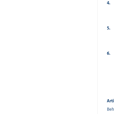
4.
5.
6.
Art
Beh