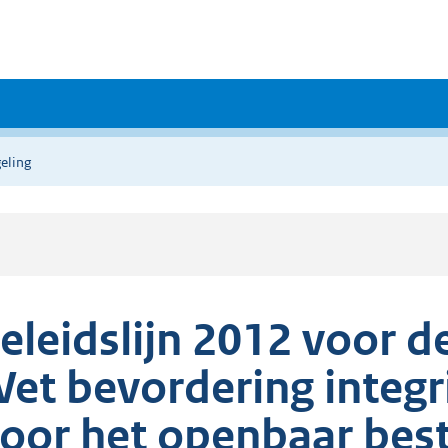
eling
eleidslijn 2012 voor d
et bevordering integr
oor het openbaar best