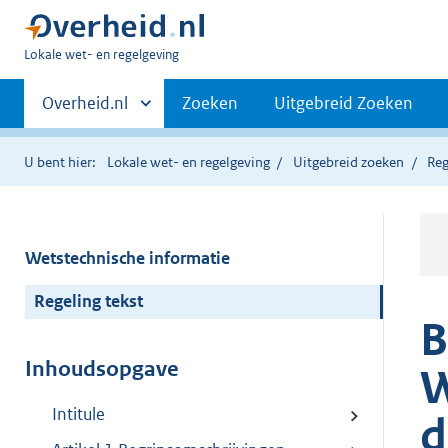
U
Lokale wet- en regelgeving
bent
Primaire
hier:
Andere
Overheid.nl
Zoeken
Uitgebreid Zoeken
sites
navigatie
binnen
U bent hier:
Lokale wet- en regelgeving
Uitgebreid zoeken
Reg
Wetstechnische informatie
Regeling tekst
B
Inhoudsopgave
W
Intitule
d