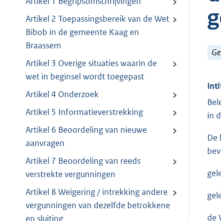
Artikel 1 Begripsomschrijvingen
g
Artikel 2 Toepassingsbereik van de Wet
Bibob in de gemeente Kaag en
Braassem
Ge
Artikel 3 Overige situaties waarin de
wet in beginsel wordt toegepast
Inti
Artikel 4 Onderzoek
Bel
Artikel 5 Informatieverstrekking
in 
Artikel 6 Beoordeling van nieuwe
De 
aanvragen
bev
Artikel 7 Beoordeling van reeds
gel
verstrekte vergunningen
Artikel 8 Weigering / intrekking andere
gel
vergunningen van dezelfde betrokkene
de 
en sluiting