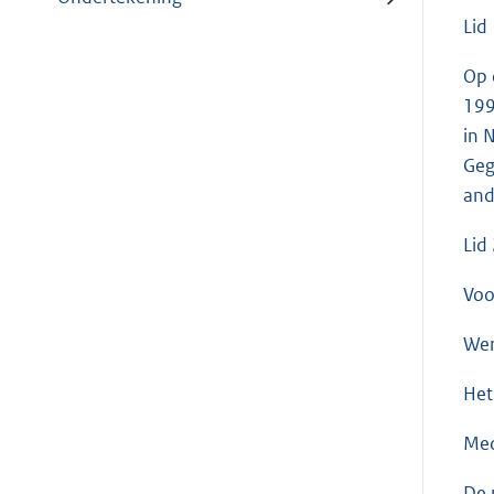
Lid
Op 
199
in 
Geg
and
Lid
Voo
Wer
Het
Med
De 