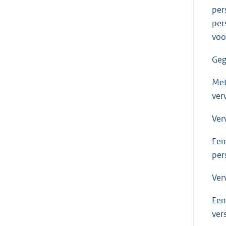
per
per
voo
Geg
Met
ver
Ver
Een
per
Ver
Een
ver