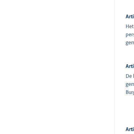
Art
Het
per
gem
Art
De 
gem
Bur
Art