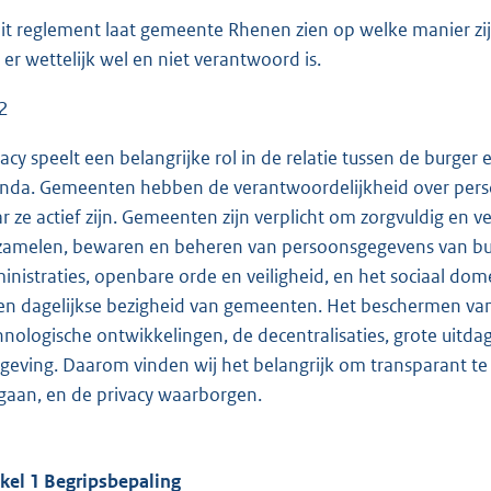
dit reglement laat gemeente Rhenen zien op welke manier zi
 er wettelijk wel en niet verantwoord is.
 2
vacy speelt een belangrijke rol in de relatie tussen de burge
nda. Gemeenten hebben de verantwoordelijkheid over perso
r ze actief zijn. Gemeenten zijn verplicht om zorgvuldig en v
zamelen, bewaren en beheren van persoonsgegevens van burg
inistraties, openbare orde en veiligheid, en het sociaal 
een dagelijkse bezigheid van gemeenten. Het beschermen van
hnologische ontwikkelingen, de decentralisaties, grote uitda
geving. Daarom vinden wij het belangrijk om transparant t
aan, en de privacy waarborgen.
ikel 1 Begripsbepaling