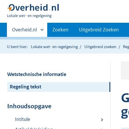
U
Lokale wet- en regelgeving
bent
Primaire
hier:
Andere
Overheid.nl
Zoeken
Uitgebreid Zoeken
sites
navigatie
binnen
U bent hier:
Lokale wet- en regelgeving
Uitgebreid zoeken
Reg
Wetstechnische informatie
Regeling tekst
G
Inhoudsopgave
g
Intitule