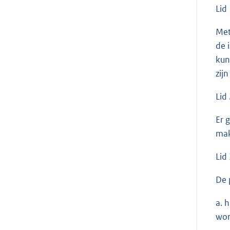
Lid
Met
de 
kun
zij
Lid
Er 
mak
Lid
De 
a. 
wor