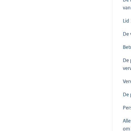
van
Lid
De 
Bet
De 
ver
Ver
De 
Per
All
om 