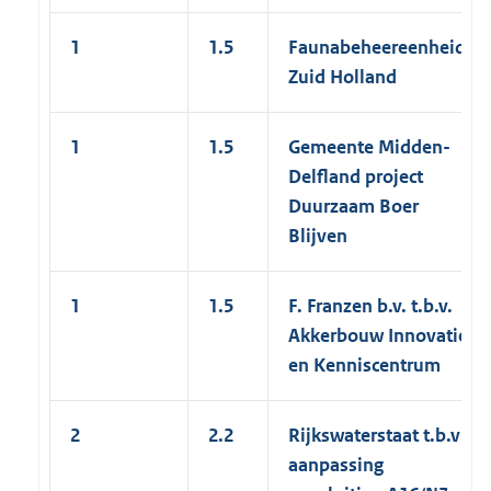
1
1.5
Faunabeheereenheid
Zuid Holland
1
1.5
Gemeente Midden-
Delfland project
Duurzaam Boer
Blijven
1
1.5
F. Franzen b.v. t.b.v.
Akkerbouw Innovatie
en Kenniscentrum
2
2.2
Rijkswaterstaat t.b.v
aanpassing