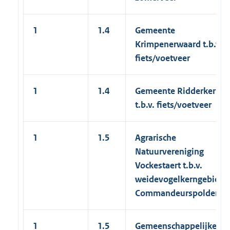
1
1.4
Gemeente
Krimpenerwaard t.b.v.
fiets/voetveer
1
1.4
Gemeente Ridderkerk
t.b.v. fiets/voetveer
1
1.5
Agrarische
Natuurvereniging
Vockestaert t.b.v.
weidevogelkerngebied
Commandeurspolder
1
1.5
Gemeenschappelijke