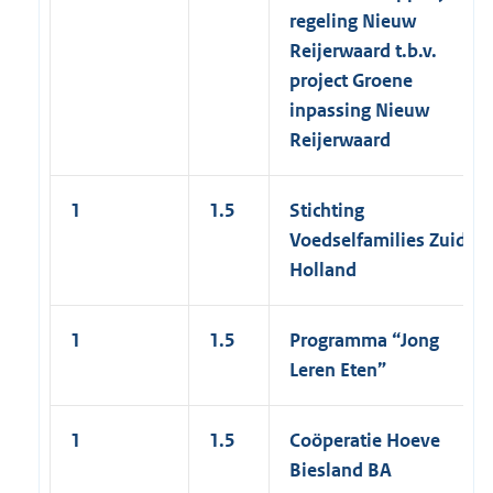
regeling Nieuw
Reijerwaard t.b.v.
project Groene
inpassing Nieuw
Reijerwaard
1
1.5
Stichting
Voedselfamilies Zuid-
Holland
1
1.5
Programma “Jong
Leren Eten”
1
1.5
Coöperatie Hoeve
Biesland BA