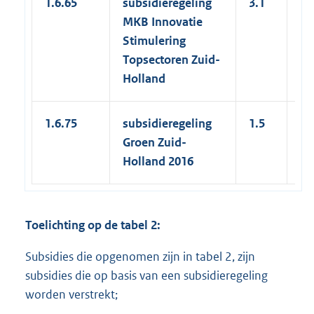
1.6.65
subsidieregeling
3.1
13
MKB Innovatie
Stimulering
Topsectoren Zuid-
Holland
1.6.75
subsidieregeling
1.5
4.
Groen Zuid-
Holland 2016
Toelichting op de tabel 2:
Subsidies die opgenomen zijn in tabel 2, zijn
subsidies die op basis van een subsidieregeling
worden verstrekt;