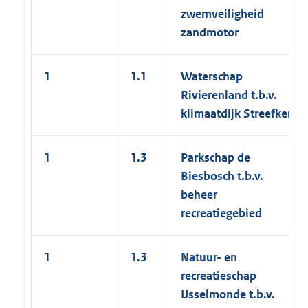
zwemveiligheid
zandmotor
1
1.1
Waterschap
Rivierenland t.b.v.
klimaatdijk Streefkerk
1
1.3
Parkschap de
Biesbosch t.b.v.
beheer
recreatiegebied
1
1.3
Natuur- en
recreatieschap
IJsselmonde t.b.v.