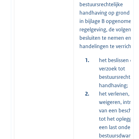
bestuursrechtelijke
handhaving op grond van
in bijlage B opgenomen
regelgeving, de volgende
besluiten te nemen en
handelingen te verrichten
1.
het beslissen op
verzoek tot
bestuursrechtelij
handhaving;
2.
het verlenen,
weigeren, intrek
van een beschikk
tot het opleggen
een last onder
bestuursdwang o