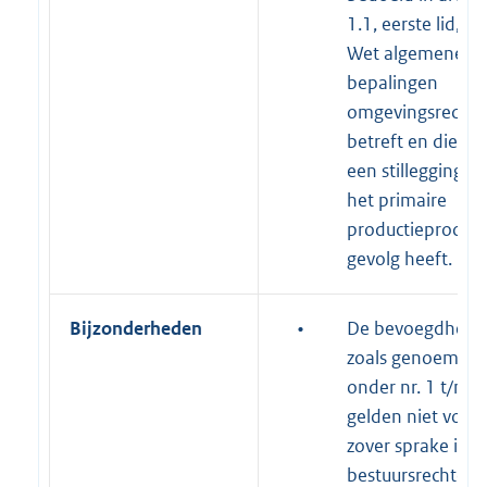
1.1, eerste lid, v
Wet algemene
bepalingen
omgevingsrecht
betreft en die nie
een stillegging v
het primaire
productieproces 
gevolg heeft.
Bijzonderheden
•
De bevoegdhede
zoals genoemd
onder nr. 1 t/m 8
gelden niet voor
zover sprake is v
bestuursrechtelij