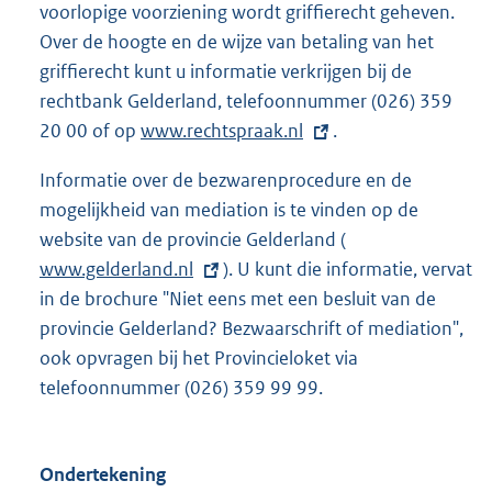
voorlopige voorziening wordt griffierecht geheven.
t
Over de hoogte en de wijze van betaling van het
e
griffierecht kunt u informatie verkrijgen bij de
r
rechtbank Gelderland, telefoonnummer (026) 359
n
20 00 of op
E
www.rechtspraak.nl
e
.
x
l
Informatie over de bezwarenprocedure en de
t
i
mogelijkheid van mediation is te vinden op de
e
n
website van de provincie Gelderland (
E
r
k
www.gelderland.nl
). U kunt die informatie, vervat
x
n
:
in de brochure "Niet eens met een besluit van de
t
e
provincie Gelderland? Bezwaarschrift of mediation",
e
l
ook opvragen bij het Provincieloket via
r
i
telefoonnummer (026) 359 99 99.
n
n
e
k
l
:
Ondertekening
i