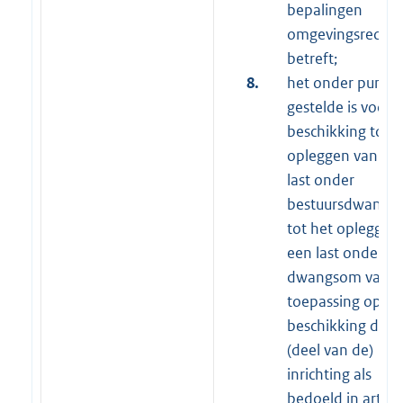
bepalingen
omgevingsrecht
betreft;
8.
het onder punt 2
gestelde is voor 
beschikking tot h
opleggen van ee
last onder
bestuursdwang o
tot het opleggen
een last onder
dwangsom van
toepassing op ee
beschikking die 
(deel van de)
inrichting als
bedoeld in artike