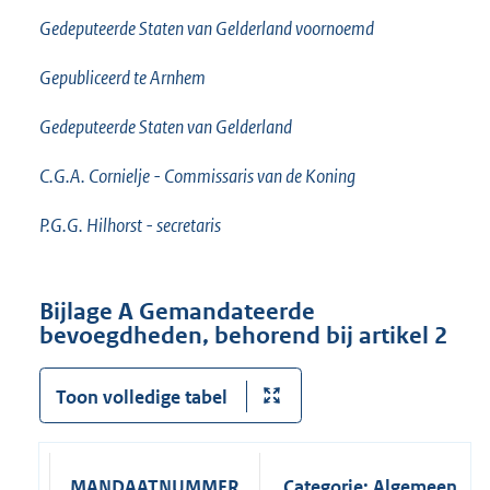
n
Gedeputeerde Staten van Gelderland voornoemd
k
:
Gepubliceerd te Arnhem
Gedeputeerde Staten van Gelderland
C.G.A. Cornielje - Commissaris van de Koning
P.G.G. Hilhorst - secretaris
Bijlage A Gemandateerde
bevoegdheden, behorend bij artikel 2
Toon volledige tabel
MANDAATNUMMER
Categorie: Algemeen