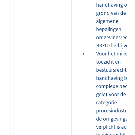
handhaving op
grond van de We
algemene
bepalingen
omgevingsrecht 
BRZO-bedrijven.
•
Voor het milieud
toezicht en
bestuursrechtelij
handhaving bij
complexe bedrij
geldt voor de
categorie
procesindustrie d
de omgevingsdie
verplicht is advies
te winnen bij de