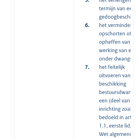
termijn van een
gedoogbeschikki
6.
het verminderen,
opschorten of
opheffen van de
werking van een 
onder dwangsom
7.
het feitelijk
uitvoeren van ee
beschikking
bestuursdwang d
een (deel van de)
inrichting zoals
bedoeld in artike
1.1, eerste lid, v
Wet algemene