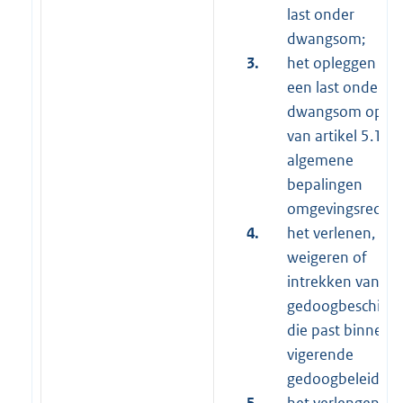
last onder
dwangsom;
3.
het opleggen va
een last onder
dwangsom op gr
van artikel 5.14 
algemene
bepalingen
omgevingsrecht;
4.
het verlenen,
weigeren of
intrekken van ee
gedoogbeschikki
die past binnen 
vigerende
gedoogbeleidsreg
5.
het verlengen va