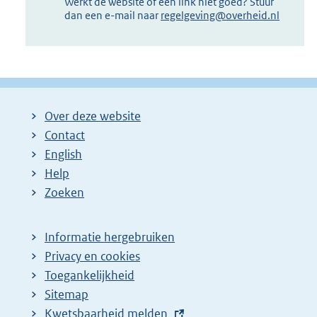
Werkt de website of een link niet goed? Stuur
dan een e-mail naar
regelgeving@overheid.nl
Over deze website
Contact
English
Help
Zoeken
Informatie hergebruiken
Privacy en cookies
Toegankelijkheid
Sitemap
E
Kwetsbaarheid melden