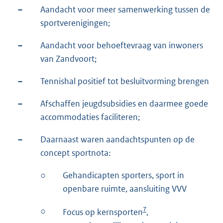
–
Aandacht voor meer samenwerking tussen de
sportverenigingen;
–
Aandacht voor behoeftevraag van inwoners
van Zandvoort;
–
Tennishal positief tot besluitvorming brengen
–
Afschaffen jeugdsubsidies en daarmee goede
accommodaties faciliteren;
–
Daarnaast waren aandachtspunten op de
concept sportnota:
○
Gehandicapten sporters, sport in
openbare ruimte, aansluiting VVV
7
○
Focus op kernsporten
,