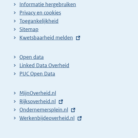
Informatie hergebruiken
Privacy en cookies
Toegankelijkheid
Sitemap
E
Kwetsbaarheid melden
x
t
Open data
e
Linked Data Overheid
r
PUC Open Data
n
e
MijnOverheid.nl
l
E
Rijksoverheid.nl
i
x
E
Ondernemersplein.nl
n
t
x
E
Werkenbijdeoverheid.nl
k
e
t
x
:
r
e
t