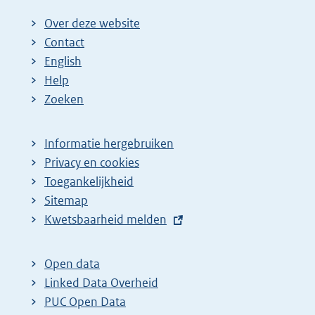
Over deze website
Contact
English
Help
Zoeken
Informatie hergebruiken
Privacy en cookies
Toegankelijkheid
Sitemap
E
Kwetsbaarheid melden
x
t
Open data
e
Linked Data Overheid
r
PUC Open Data
n