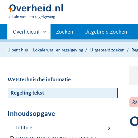
U
Lokale wet- en regelgeving
bent
Primaire
hier:
Andere
Overheid.nl
Zoeken
Uitgebreid Zoeken
sites
navigatie
binnen
U bent hier:
Lokale wet- en regelgeving
Uitgebreid zoeken
Reg
Wetstechnische informatie
Regeling tekst
Re
Inhoudsopgave
O
Intitule