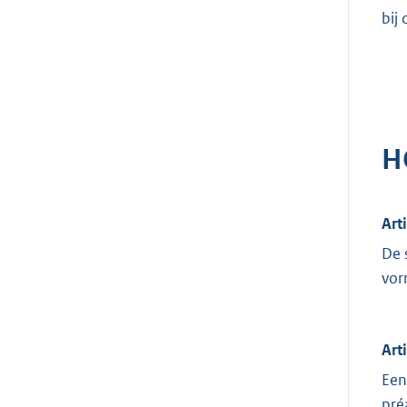
bij
H
Art
De 
vor
Art
Een
pré