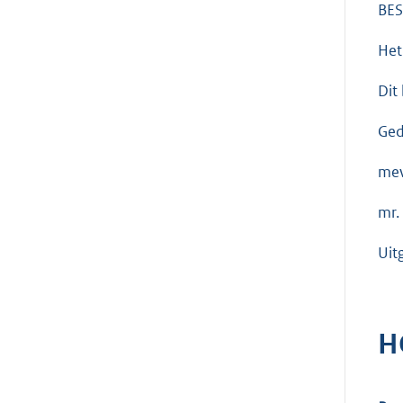
BES
Het
Dit
Ged
mev
mr. 
Uit
H