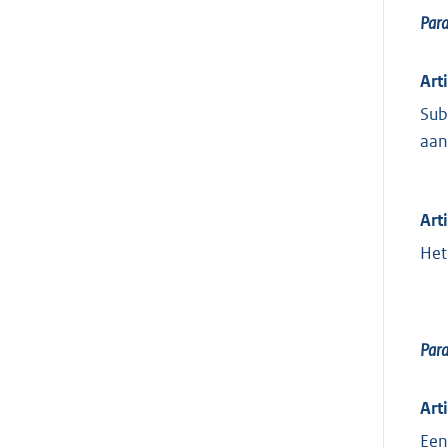
Par
Art
Sub
aan
Art
Het
Par
Art
Een