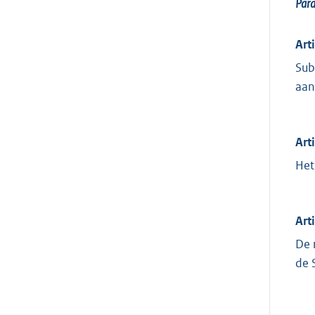
Par
Art
Sub
aan
Art
Het
Art
De 
de 