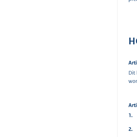
H
Art
Dit
wor
Art
1.
2.