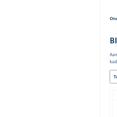
Ond
B
Aan
kad
T