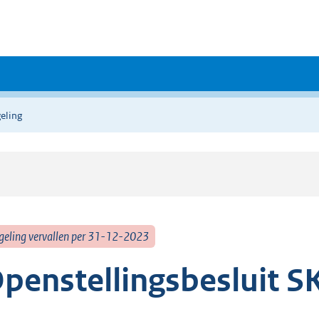
eling
geling vervallen per 31-12-2023
penstellingsbesluit S