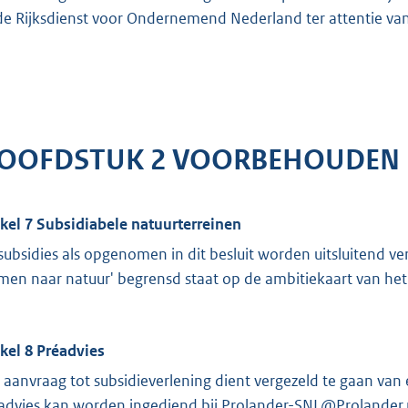
 de Rijksdienst voor Ondernemend Nederland ter attentie va
OOFDSTUK 2 VOORBEHOUDEN
ikel 7 Subsidiabele natuurterreinen
subsidies als opgenomen in dit besluit worden uitsluitend ve
men naar natuur' begrensd staat op de ambitiekaart van he
ikel 8 Préadvies
 aanvraag tot subsidieverlening dient vergezeld te gaan van 
advies kan worden ingediend bij Prolander-SNL@Prolander.