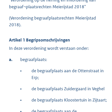
"Verordening op de heffing en invordering van
begraaf¬plaatsrechten Meierijstad 2018"
(Verordening begraafplaatsrechten Meierijstad
2018).
Artikel 1 Begripsomschrijvingen
In deze verordening wordt verstaan onder:
a.
begraafplaats:
•
de begraafplaats aan de Ottenstraat in
Erp;
•
de begraafplaats Zuidergaard in Veghel
•
de begraafplaats Kloostertuin in Zijtaart;
•
de begraafplaats aan de