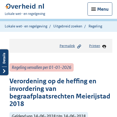
Menu
U
Lokale wet- en regelgeving
bent
hier:
Lokale wet- en regelgeving
Uitgebreid zoeken
Regeling
Permalink
Printen
Regeling vervallen per 01-01-2026
Verordening op de heffing en
invordering van
begraafplaatsrechten Meierijstad
2018
Geldend van 14-06-2018 t/m 14-06-2018