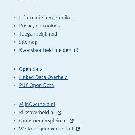
Informatie hergebruiken
Privacy en cookies
Toegankelijkheid
Sitemap
E
Kwetsbaarheid melden
x
t
Open data
e
Linked Data Overheid
r
PUC Open Data
n
e
MijnOverheid.nl
l
E
Rijksoverheid.nl
i
x
E
Ondernemersplein.nl
n
t
x
E
Werkenbijdeoverheid.nl
k