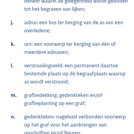
beheer waarin de gelegenheid wordt geboden
tot het begraven van lijken;
j.
asbus: een bus ter berging van de as van een
overledene;
k.
urn: een voorwerp ter berging van één of
meerdere asbussen;
l.
verstrooiingsveld: een permanent daartoe
bestemde plaats op de begraafplaats waarop
as wordt verstrooid;
m.
grafbedekking: gedenkteken en/of
grafbeplanting op een graf;
n.
gedenkteken: nagelvast verbonden voorwerp
op het graf voor het aanbrengen van
opschriften en/of figuren;