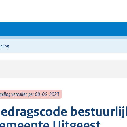
eling
geling vervallen per 08-06-2023
edragscode bestuurlijk
emeente Uitgeest