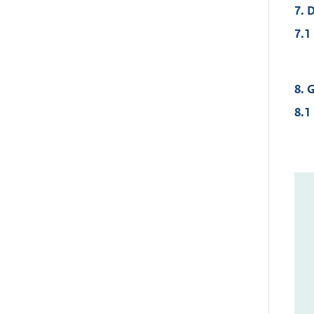
7. 
7.1
8. 
8.1