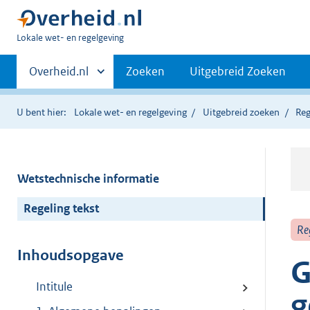
U
Lokale wet- en regelgeving
bent
Primaire
hier:
Andere
Overheid.nl
Zoeken
Uitgebreid Zoeken
sites
navigatie
binnen
U bent hier:
Lokale wet- en regelgeving
Uitgebreid zoeken
Reg
Wetstechnische informatie
Regeling tekst
Re
Inhoudsopgave
G
Intitule
g