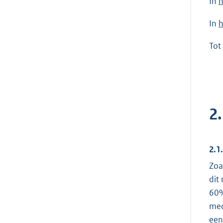
In
h
In
h
Tot
2
2.1
Zoa
dit
60%
med
een