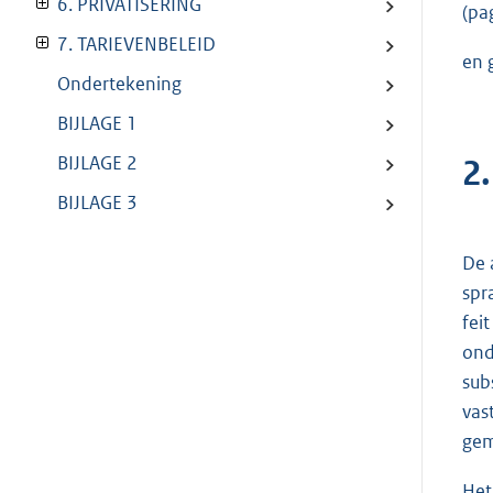
6. PRIVATISERING
(pa
7. TARIEVENBELEID
en 
Ondertekening
BIJLAGE 1
BIJLAGE 2
2
BIJLAGE 3
De 
spr
fei
ond
sub
vas
gem
Het