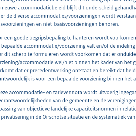
 nieuwe accommodatiebeleid blijft dit onderscheid gehandha
er de diverse accommodaties/voorzieningen wordt verstaan
isvoorzieningen en niet-basisvoorzieningen behoren.
r een goede begripsbepaling te hanteren wordt voorkomen 
 bepaalde accommodatie/voorziening valt en/of de indeling 
r dit scherp te formuleren wordt voorkomen dat er onduideli
rziening/accommodatie wel/niet binnen het kader van het ge
rkomt dat er precedentwerking ontstaat en bereikt dat hel
antwoordelijk is voor een bepaalde voorziening binnen het
deze accommodatie- en tarievennota wordt uitvoerig ingegaan
verantwoordelijkheden van de gemeente en de verenigingen
passing van objectieve landelijke capaciteitsnormen in relat
 privatisering in de Oirschotse situatie en de systematiek va