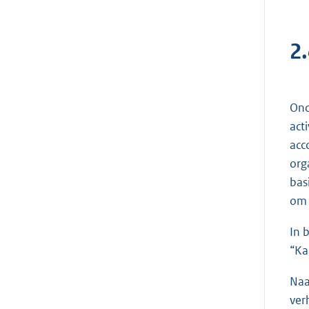
2
Ond
act
acc
org
bas
om 
In 
“Ka
Naa
ver