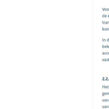
Voo
de 
tra
kun
In 
bel
acc
vas
2.2
Het
gem
van
van