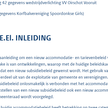
g 42 gegevens wedstrijdverlichting VV Oirschot Vooruit
gegevens Korfbalvereniging Spoordonkse Girls)
.E.El. INLEIDING
aanleiding om een nieuw accommodatie- en tarievenbeleid vas
ake is van ontwikkelingen, waarop met de huidige beleids
t dat een nieuw subsidiebeleid gewenst wordt. Het gebruik
erdeel uit van de exploitatie van gemeente en verenigingen. E
sidiebeleid onlosmakelijk is verbonden met het accommodatie
tstellen van een nieuw subsidiebeleid ook een nieuw accomm
eenteraad wordt voorgelegd.
 huidig accommodatiebeleid heeft betrekking op twee categ