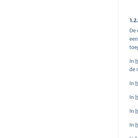
1.2
De 
een
toe
In
h
de 
In
h
In
h
In
h
In
h