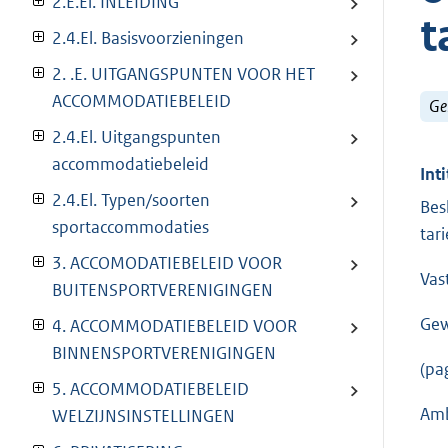
2.E.El. INLEIDING
t
2.4.El. Basisvoorzieningen
2. .E. UITGANGSPUNTEN VOOR HET
ACCOMMODATIEBELEID
Ge
2.4.El. Uitgangspunten
accommodatiebeleid
Inti
2.4.El. Typen/soorten
Bes
sportaccommodaties
tar
3. ACCOMODATIEBELEID VOOR
Vas
BUITENSPORTVERENIGINGEN
Gew
4. ACCOMMODATIEBELEID VOOR
BINNENSPORTVERENIGINGEN
(pa
5. ACCOMMODATIEBELEID
Amb
WELZIJNSINSTELLINGEN