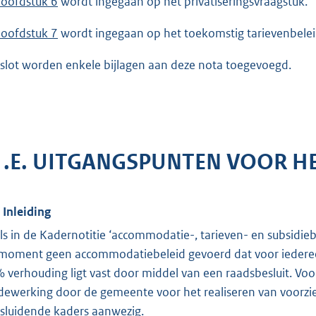
oofdstuk 6
wordt ingegaan op het privatiseringsvraagstuk.
oofdstuk 7
wordt ingegaan op het toekomstig tarievenbelei
 slot worden enkele bijlagen aan deze nota toegevoegd.
. .E. UITGANGSPUNTEN VOOR 
. Inleiding
ls in de Kadernotitie ‘accommodatie-, tarieven- en subsidie
 moment geen accommodatiebeleid gevoerd dat voor iedereen 
 verhouding ligt vast door middel van een raadsbesluit. Voor
ewerking door de gemeente voor het realiseren van voorzien
sluidende kaders aanwezig.