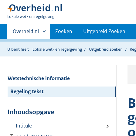
U
Lokale wet- en regelgeving
bent
Primaire
hier:
Andere
Overheid.nl
Zoeken
Uitgebreid Zoeken
sites
navigatie
binnen
U bent hier:
Lokale wet- en regelgeving
Uitgebreid zoeken
Reg
Wetstechnische informatie
Regeling tekst
B
Inhoudsopgave
g
Intitule
o