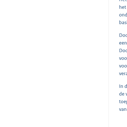
het
ond
bas
Doo
een
Doo
voo
voo
ver
In 
de 
toe
van