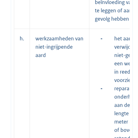
beïnvloeding van d
te leggen of aange
gevolg hebben of
h.
werkzaamheden van
-
het aanbr
niet-ingrijpende
verwijdere
aard
niet-geleg
een wegkr
in reeds 
voorzieni
-
reparaties
onderhou
aan de le
lengte va
meter en n
of boven 