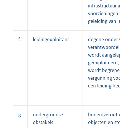
infrastructuur aan
voorzieningen ten
geleiding van leidi
f.
leidingexploitant
degene onder wie
verantwoordelijkhe
wordt aangelegd, 
geëxploiteerd, wa
wordt begrepen d
vergunning voor h
een leiding heeft 
g.
ondergrondse
bodemverontreinig
obstakels
objecten en stoffe