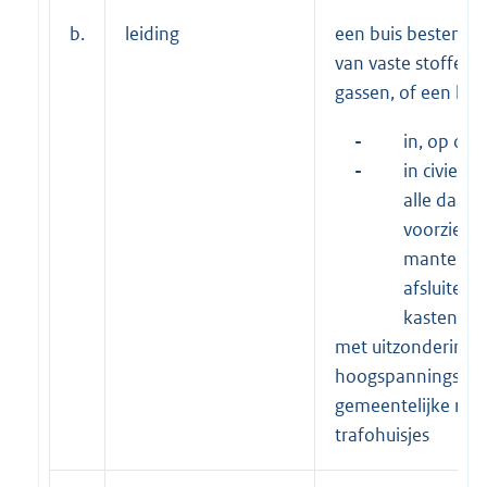
b.
leiding
een buis bestemd 
van vaste stoffen, 
gassen, of een kab
-
in, op of 
-
in civiele
alle daarb
voorzienin
mantelbui
afsluiters
kasten etc
met uitzondering 
hoogspanningskab
gemeentelijke riol
trafohuisjes