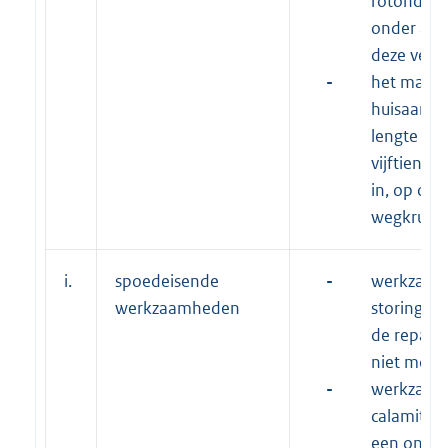
rotonde, e
onder arti
deze vero
-
het make
huisaansl
lengte va
vijftien e
in, op of 
wegkruisi
i.
spoedeisende
-
werkzaam
werkzaamheden
storingen,
de reparat
niet mogeli
-
werkzaam
calamiteit
een onve