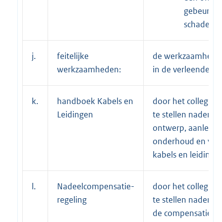
gebeurteni
schade ka
j.
feitelijke
de werkzaamheden
werkzaamheden:
in de verleende ve
k.
handboek Kabels en
door het college va
Leidingen
te stellen nadere 
ontwerp, aanleg, e
onderhoud en verw
kabels en leidinge
l.
Nadeelcompensatie-
door het college va
regeling
te stellen nadere 
de compensatie va