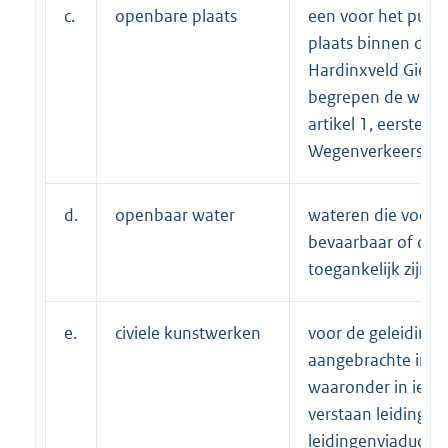
c.
openbare plaats
een voor het publi
plaats binnen de 
Hardinxveld Gies
begrepen de weg a
artikel 1, eerste li
Wegenverkeerswet
d.
openbaar water
wateren die voor h
bevaarbaar of op 
toegankelijk zijn.
e.
civiele kunstwerken
voor de geleiding 
aangebrachte infra
waaronder in iede
verstaan leidingen
leidingenviaducten