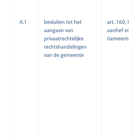
A.1
besluiten tot het
art. 160, lid 1
aangaan van
aanhef en on
privaatrechtelijke
Gemeente-w
rechtshandelingen
van de gemeente