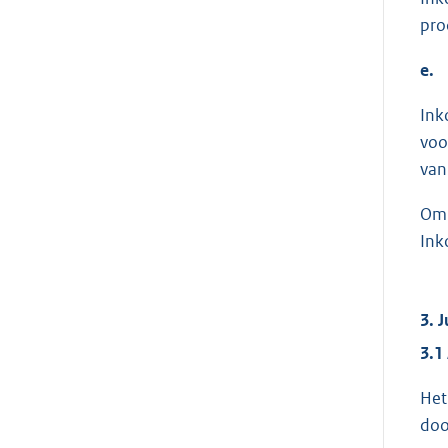
pro
e.
Ink
voo
van
Om 
Ink
3. 
3.1
Het
doo