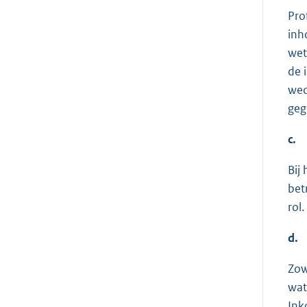
Pro
inh
wet
de 
wed
geg
c.
Bij
bet
rol.
d.
Zow
wat
Ink