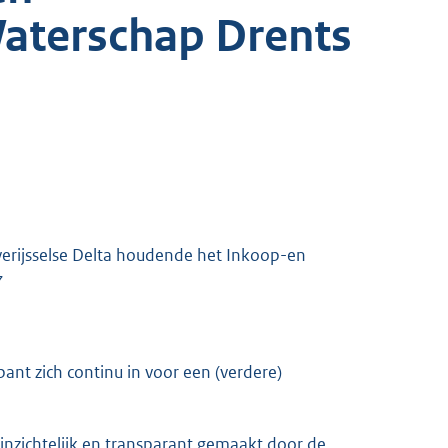
aterschap Drents
verijsselse Delta houdende het Inkoop-en
7
ant zich continu in voor een (verdere)
inzichtelijk en transparant gemaakt door de