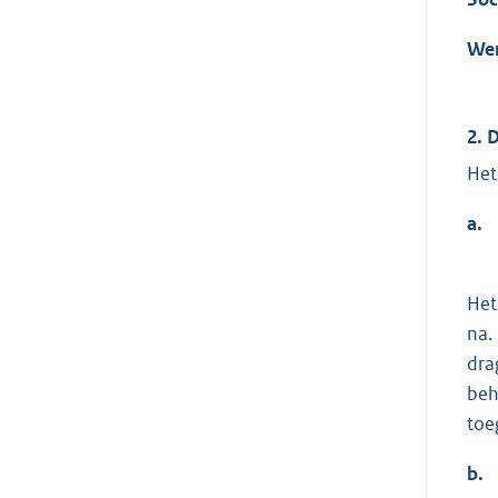
We
2. 
Het
a.
Het
na.
dra
beh
toe
b.