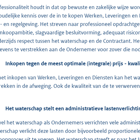
fessionaliteit houdt in dat op bewuste en zakelijke wijze w
oudelijke kennis over de in te kopen Werken, Leveringen e
- en regelgeving. Het streven naar professioneel opdrachtge
inkoopambitie, slagvaardige besluitvorming, adequaat risic
erzijds respect tussen het waterschap en de Contractant. Het
evens te verstrekken aan de Ondernemer voor zover die nodi
Inkopen tegen de meest optimale (integrale) prijs - kwal
 het inkopen van Werken, Leveringen en Diensten kan het wa
rekken in de afweging. Ook de kwaliteit van de te verwerven
Het waterschap stelt een administratieve lastenverlicht
el het waterschap als Ondernemers verrichten vele administ
erschap verlicht deze lasten door bijvoorbeeld proportionele e
oopproces uit te voeren. Het waterschap streeft er naar het I