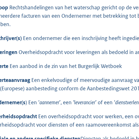
oop
Rechtshandelingen van het waterschap gericht op de ve
meerdere facturen van een Ondernemer met betrekking tot b
ben.
hrijver(s)
Een ondernemer die een inschrijving heeft ingedi
eringen
Overheidsopdracht voor leveringen als bedoeld in a
erte
Een aanbod in de zin van het Burgerlijk Wetboek
erteaanvraag
Een enkelvoudige of meervoudige aanvraag van 
(Europese) aanbesteding conform de Aanbestedingswet 201
ernemer(s
) Een ‘
aannemer
’, een ‘l
everancier
’ of een ‘
dienstverlen
rheidsopdracht
Een overheidsopdracht voor werken, een ov
rheidsopdracht voor diensten of een raamovereenkomst als 
iale en andere specifieke diensten
Diensten als bedoeld in b