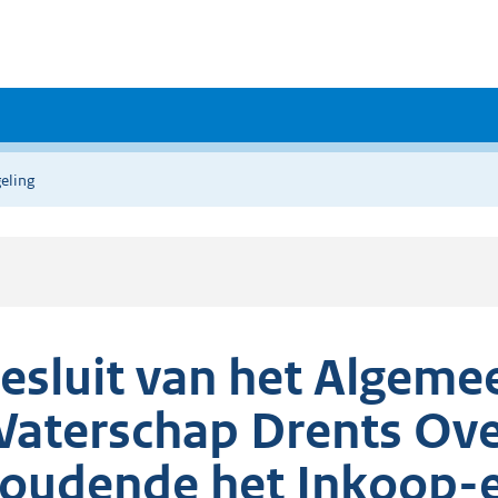
eling
esluit van het Algeme
aterschap Drents Over
oudende het Inkoop-