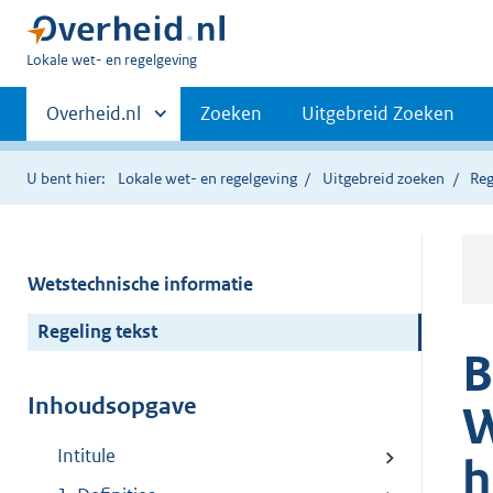
U
Lokale wet- en regelgeving
bent
Primaire
hier:
Andere
Overheid.nl
Zoeken
Uitgebreid Zoeken
sites
navigatie
binnen
U bent hier:
Lokale wet- en regelgeving
Uitgebreid zoeken
Reg
Wetstechnische informatie
Regeling tekst
B
Inhoudsopgave
W
Intitule
h