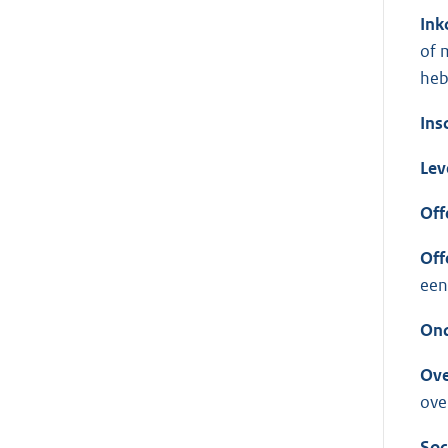
Ink
of 
heb
Insc
Lev
Off
Off
een
Ond
Ove
ove
Soc