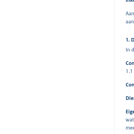
Aan
aan
1. 
In 
Con
1.1
Con
Die
Eige
wat
mee