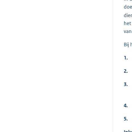
doe
die
het
van
Bij
1.
2.
3.
4.
5.
Ink