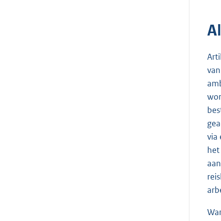
A
Art
van
amb
wor
bes
gea
via
het
aan
rei
arb
Wan