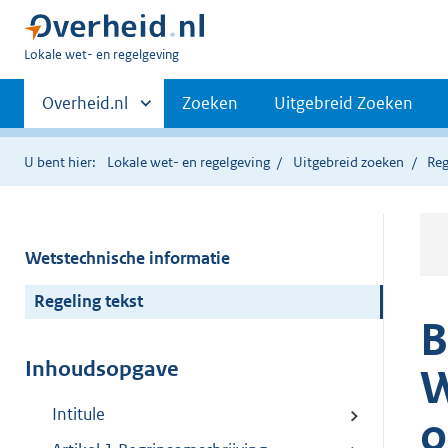
U
Lokale wet- en regelgeving
bent
Primaire
hier:
Andere
Overheid.nl
Zoeken
Uitgebreid Zoeken
sites
navigatie
binnen
U bent hier:
Lokale wet- en regelgeving
Uitgebreid zoeken
Reg
Wetstechnische informatie
Regeling tekst
B
Inhoudsopgave
W
Intitule
o