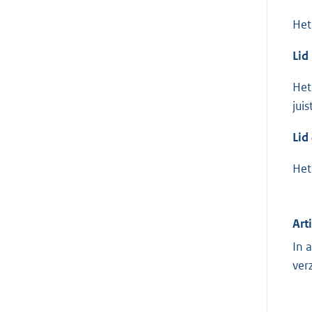
Het
Lid
Het
jui
Lid
Het
Art
In 
ver