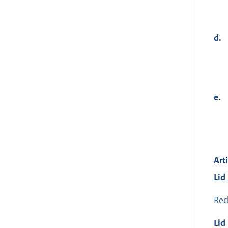
d.
e.
Art
Lid
Rec
Lid