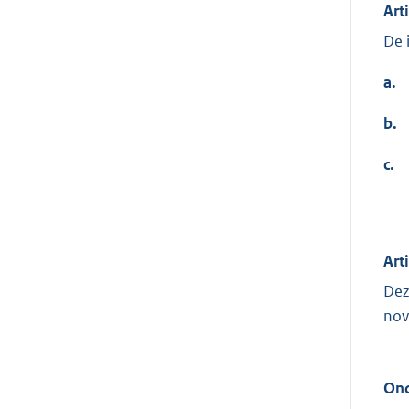
Art
De 
a.
b.
c.
Art
Dez
nov
Ond