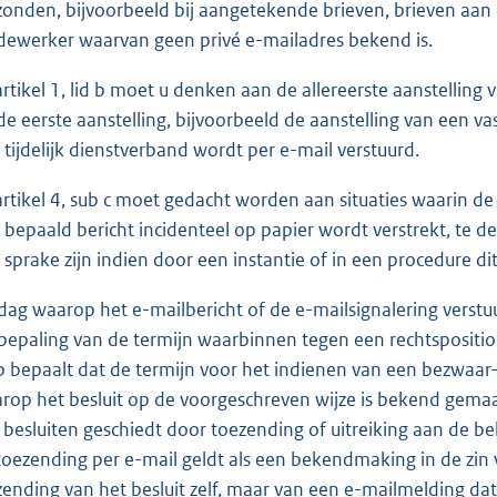
zonden, bijvoorbeeld bij aangetekende brieven, brieven aa
ewerker waarvan geen privé e-mailadres bekend is.
 artikel 1, lid b moet u denken aan de allereerste aanstelling
de eerste aanstelling, bijvoorbeeld de aanstelling van een v
 tijdelijk dienstverband wordt per e-mail verstuurd.
 artikel 4, sub c moet gedacht worden aan situaties waarin 
 bepaald bericht incidenteel op papier wordt verstrekt, te 
 sprake zijn indien door een instantie of in een procedure d
dag waarop het e-mailbericht of de e-mailsignalering verst
 bepaling van de termijn waarbinnen tegen een rechtspositio
 bepaalt dat de termijn voor het indienen van een bezwaar-
rop het besluit op de voorgeschreven wijze is bekend gemaak
 besluiten geschiedt door toezending of uitreiking aan de 
toezending per e-mail geldt als een bekendmaking in de zin 
zending van het besluit zelf, maar van een e-mailmelding dat 