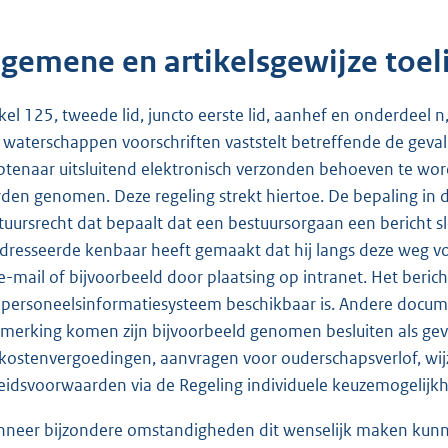
lgemene en artikelsgewijze toel
ikel 125, tweede lid, juncto eerste lid, aanhef en onderdee
 waterschappen voorschriften vaststelt betreffende de geval
tenaar uitsluitend elektronisch verzonden behoeven te wor
den genomen. Deze regeling strekt hiertoe. De bepaling in
tuursrecht dat bepaalt dat een bestuursorgaan een bericht s
dresseerde kenbaar heeft gemaakt dat hij langs deze weg vo
 e-mail of bijvoorbeeld door plaatsing op intranet. Het beri
 personeelsinformatiesysteem beschikbaar is. Andere documen
merking komen zijn bijvoorbeeld genomen besluiten als gevo
skostenvergoedingen, aanvragen voor ouderschapsverlof, wijz
eidsvoorwaarden via de Regeling individuele keuzemogelij
neer bijzondere omstandigheden dit wenselijk maken kunne