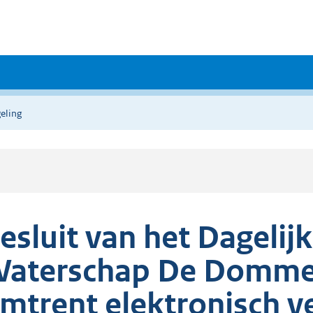
eling
esluit van het Dagelij
aterschap De Dommel
mtrent elektronisch v