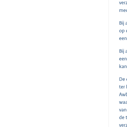
ver
med
Bij
op 
een
Bij
een
kan
De 
ter
Awb
waa
van
de 
ver